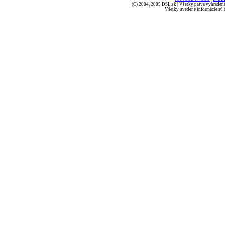
(C) 2004, 2005 DSL.sk | Všetky práva vyhradené
Všetky uvedené informácie sú b