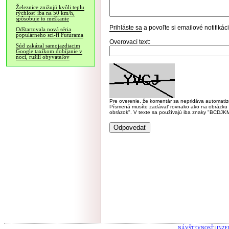
Železnice znižujú kvôli teplu
rýchlosť iba na 50 km/h,
spôsobuje to meškanie
Prihláste sa
a povoľte si emailové notifiká
Odštartovala nová séria
populárneho sci-fi Futurama
Overovací text:
Súd zakázal samojazdiacim
Google taxíkom dobíjanie v
noci, rušili obyvateľov
Pre overenie, že komentár sa nepridáva automatizov
Písmená musíte zadávať rovnako ako na obrázku veľk
obrázok". V texte sa používajú iba znaky "BC
NÁVŠTEVNOSŤ
|
INZE