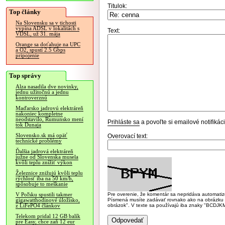
Titulok:
Top články
Na Slovensku sa v tichosti
vypína ADSL v lokalitách s
Text:
VDSL, už 31. mája
Orange sa doťahuje na UPC
a O2, spustí 2.5 Gbps
pripojenie
Top správy
Alza nasadila dve novinky,
jednu užitočnú a jednu
kontroverznú
Maďarsko jadrovú elektráreň
nakoniec kompletne
neodstavilo, Rumunsko mení
Prihláste sa
a povoľte si emailové notifiká
tok Dunaja
Slovensko.sk má opäť
Overovací text:
technické problémy
Ďalšia jadrová elektráreň
južne od Slovenska musela
kvôli teplu znížiť výkon
Železnice znižujú kvôli teplu
rýchlosť iba na 50 km/h,
spôsobuje to meškanie
Pre overenie, že komentár sa nepridáva automatizov
V Poľsku spustili takmer
Písmená musíte zadávať rovnako ako na obrázku veľk
gigawatthodinové úložisko,
obrázok". V texte sa používajú iba znaky "BC
z LiFePO4 článkov
Telekom pridal 12 GB balík
pre Easy, chce zaň 12 eur