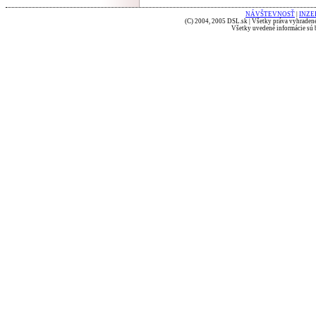
NÁVŠTEVNOSŤ
|
INZE
(C) 2004, 2005 DSL.sk | Všetky práva vyhradené
Všetky uvedené informácie sú b