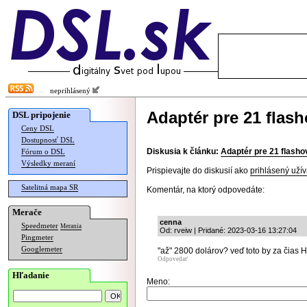
neprihlásený
Adaptér pre 21 flas
DSL pripojenie
Ceny DSL
Dostupnosť DSL
Diskusia k článku:
Adaptér pre 21 flash
Fórum o DSL
Výsledky meraní
Prispievajte do diskusií ako
prihlásený užív
Satelitná mapa SR
Komentár, na ktorý odpovedáte:
Merače
cenna
Speedmeter
Merania
Od: rveiw | Pridané: 2023-03-16 13:27:04
Pingmeter
Googlemeter
"až" 2800 dolárov? veď toto by za čias 
Odpovedať
Hľadanie
Meno: