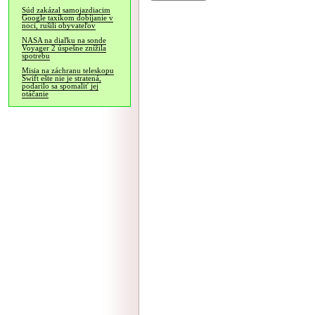
Súd zakázal samojazdiacim
Google taxíkom dobíjanie v
noci, rušili obyvateľov
NASA na diaľku na sonde
Voyager 2 úspešne znížila
spotrebu
Misia na záchranu teleskopu
Swift ešte nie je stratená,
podarilo sa spomaliť jej
otáčanie