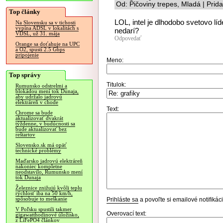
Od: Pičoviny trepes, Mladá | Pri
Top články
LOL, intel je dlhodobo svetovo lí
Na Slovensku sa v tichosti
vypína ADSL v lokalitách s
nedarí?
VDSL, už 31. mája
Odpovedať
Orange sa doťahuje na UPC
a O2, spustí 2.5 Gbps
pripojenie
Meno:
Top správy
Titulok:
Rumunsko odstrelmi a
blokádou mení tok Dunaja,
aby udržalo jadrovú
elektráreň v chode
Text:
Chrome sa bude
aktualizovať dvakrát
týždenne, v budúcnosti sa
bude aktualizovať bez
reštartov
Slovensko.sk má opäť
technické problémy
Maďarsko jadrovú elektráreň
nakoniec kompletne
neodstavilo, Rumunsko mení
tok Dunaja
Železnice znižujú kvôli teplu
rýchlosť iba na 50 km/h,
spôsobuje to meškanie
Prihláste sa
a povoľte si emailové notifiká
V Poľsku spustili takmer
Overovací text:
gigawatthodinové úložisko,
z LiFePO4 článkov