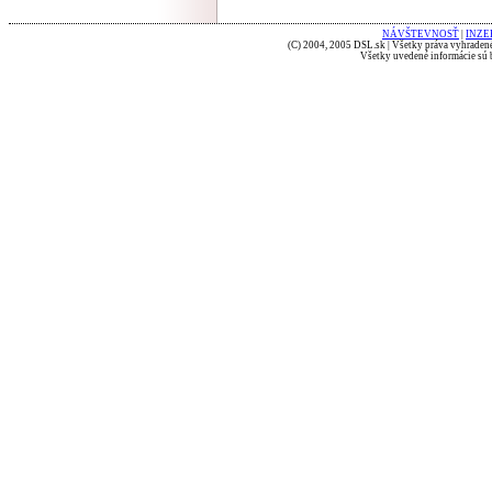
NÁVŠTEVNOSŤ
|
INZE
(C) 2004, 2005 DSL.sk | Všetky práva vyhradené
Všetky uvedené informácie sú b