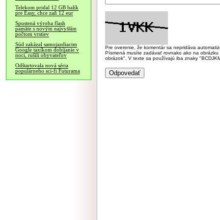
Telekom pridal 12 GB balík
pre Easy, chce zaň 12 eur
Spustená výroba flash
pamäte s novým najvyšším
počtom vrstiev
Súd zakázal samojazdiacim
Pre overenie, že komentár sa nepridáva automatizov
Google taxíkom dobíjanie v
Písmená musíte zadávať rovnako ako na obrázku veľk
noci, rušili obyvateľov
obrázok". V texte sa používajú iba znaky "BC
Odštartovala nová séria
populárneho sci-fi Futurama