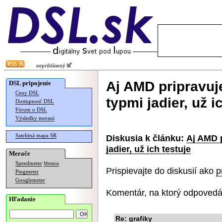
neprihlásený
Aj AMD pripravuj
DSL pripojenie
Ceny DSL
typmi jadier, už i
Dostupnosť DSL
Fórum o DSL
Výsledky meraní
Satelitná mapa SR
Diskusia k článku:
Aj AMD 
jadier, už ich testuje
Merače
Speedmeter
Merania
Prispievajte do diskusií ako
p
Pingmeter
Googlemeter
Komentár, na ktorý odpovedá
Hľadanie
Re: grafiky