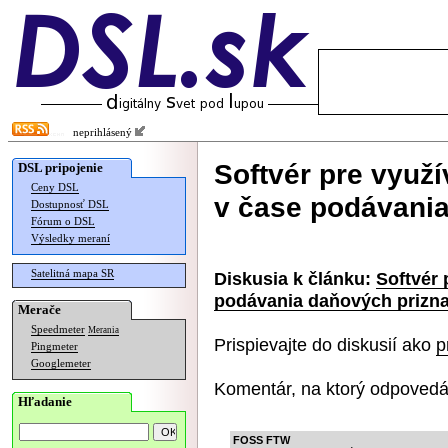
neprihlásený
Softvér pre využí
DSL pripojenie
Ceny DSL
v čase podávania
Dostupnosť DSL
Fórum o DSL
Výsledky meraní
Satelitná mapa SR
Diskusia k článku:
Softvér 
podávania daňových prizna
Merače
Speedmeter
Merania
Prispievajte do diskusií ako
p
Pingmeter
Googlemeter
Komentár, na ktorý odpovedá
Hľadanie
FOSS FTW