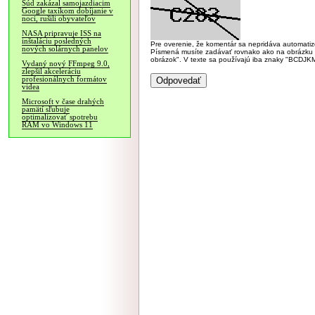
Súd zakázal samojazdiacim
Google taxíkom dobíjanie v
noci, rušili obyvateľov
NASA pripravuje ISS na
inštaláciu posledných
Pre overenie, že komentár sa nepridáva automatizov
nových solárnych panelov
Písmená musíte zadávať rovnako ako na obrázku veľk
obrázok". V texte sa používajú iba znaky "BC
Vydaný nový FFmpeg 9.0,
zlepšil akceleráciu
profesionálnych formátov
videa
Microsoft v čase drahých
pamätí sľubuje
optimalizovať spotrebu
RAM vo Windows 11