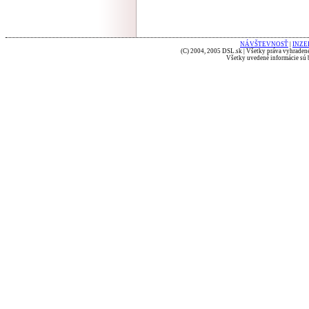
NÁVŠTEVNOSŤ
|
INZE
(C) 2004, 2005 DSL.sk | Všetky práva vyhradené
Všetky uvedené informácie sú b