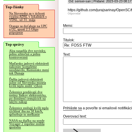
Od: sensei-san | Pridané: 2023-03-23 08:17
Top články
https://github.com/jurajsarinay/OpenSC/
Na Slovensku sa v tichosti
Odpovedať
vypína ADSL v lokalitách s
VDSL, už 31. mája
Meno:
Orange sa doťahuje na UPC
a O2, spustí 2.5 Gbps
pripojenie
Titulok:
Top správy
Alza nasadila dve novinky,
jednu užitočnú a jednu
Text:
kontroverznú
Maďarsko jadrovú elektráreň
nakoniec kompletne
neodstavilo, Rumunsko mení
tok Dunaja
Ďalšia jadrová elektráreň
južne od Slovenska musela
kvôli teplu znížiť výkon
Železnice predávajú dve
tretiny lístkov elektronicky,
po donútení cestujúcich na
takýto nákup
Prihláste sa
a povoľte si emailové notifiká
Železnice znižujú kvôli teplu
rýchlosť iba na 50 km/h,
spôsobuje to meškanie
Overovací text:
NASA na diaľku na sonde
Voyager 2 úspešne znížila
spotrebu