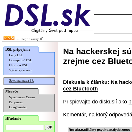
neprihlásený
Na hackerskej súť
DSL pripojenie
Ceny DSL
zrejme cez Bluet
Dostupnosť DSL
Fórum o DSL
Výsledky meraní
Satelitná mapa SR
Diskusia k článku:
Na hacke
cez Bluetooth
Merače
Speedmeter
Merania
Prispievajte do diskusií ako
p
Pingmeter
Googlemeter
Komentár, na ktorý odpovedá
Hľadanie
Re: ultraradikálny psychoanalyticizmus