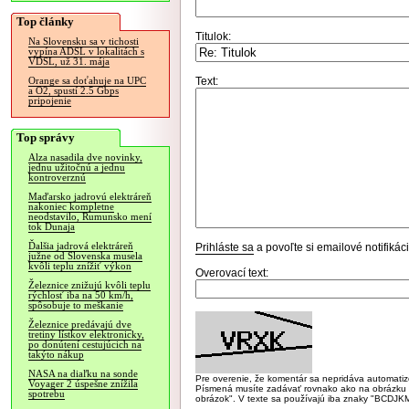
Top články
Titulok:
Na Slovensku sa v tichosti
vypína ADSL v lokalitách s
VDSL, už 31. mája
Text:
Orange sa doťahuje na UPC
a O2, spustí 2.5 Gbps
pripojenie
Top správy
Alza nasadila dve novinky,
jednu užitočnú a jednu
kontroverznú
Maďarsko jadrovú elektráreň
nakoniec kompletne
neodstavilo, Rumunsko mení
tok Dunaja
Ďalšia jadrová elektráreň
Prihláste sa
a povoľte si emailové notifiká
južne od Slovenska musela
kvôli teplu znížiť výkon
Overovací text:
Železnice znižujú kvôli teplu
rýchlosť iba na 50 km/h,
spôsobuje to meškanie
Železnice predávajú dve
tretiny lístkov elektronicky,
po donútení cestujúcich na
takýto nákup
NASA na diaľku na sonde
Pre overenie, že komentár sa nepridáva automatizov
Voyager 2 úspešne znížila
Písmená musíte zadávať rovnako ako na obrázku veľk
spotrebu
obrázok". V texte sa používajú iba znaky "BC