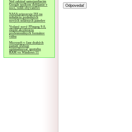
Súd zakázal samojazdiacim
Google taxíkom dobíjanie v
noci, rušili obyvateľov
NASA pripravuje ISS na
inštaláciu posledných
nových solárnych panelov
Vydaný nový FFmpeg 9.0,
zlepšil akceleráciu
profesionálnych formátov
videa
Microsoft v čase drahých
pamätí sľubuje
optimalizovať spotrebu
RAM vo Windows 11