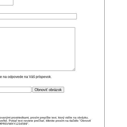
cie na odpovede na Váš príspevok.
anými prostriedkami, prosím prepíšte text, ktorý vidíte na obrázku.
é. Pokiaľ text neviete prečítať, kliknite prosím na tlačidlo "Obnoviť
DJKMPRSVWXY1234589".