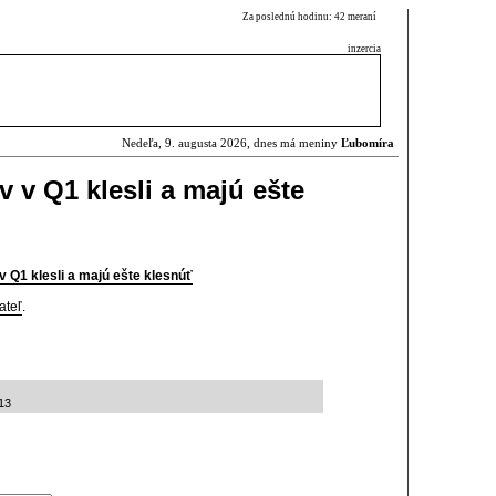
Za poslednú hodinu: 42 meraní
inzercia
Nedeľa, 9. augusta 2026, dnes má meniny
Ľubomíra
 v Q1 klesli a majú ešte
v Q1 klesli a majú ešte klesnúť
ateľ
.
:13