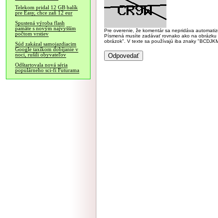
Telekom pridal 12 GB balík
pre Easy, chce zaň 12 eur
Spustená výroba flash
pamäte s novým najvyšším
Pre overenie, že komentár sa nepridáva automatizov
počtom vrstiev
Písmená musíte zadávať rovnako ako na obrázku veľk
obrázok". V texte sa používajú iba znaky "BC
Súd zakázal samojazdiacim
Google taxíkom dobíjanie v
noci, rušili obyvateľov
Odštartovala nová séria
populárneho sci-fi Futurama