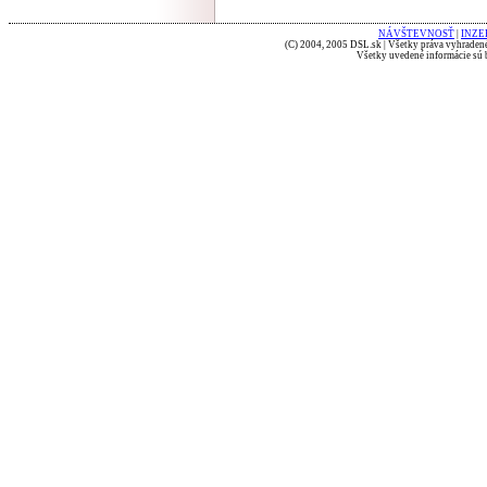
NÁVŠTEVNOSŤ
|
INZE
(C) 2004, 2005 DSL.sk | Všetky práva vyhradené
Všetky uvedené informácie sú b