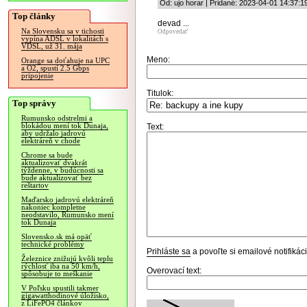
Od: ujo horar | Pridané: 2023-04-01 14:37:1
Top články
devad ...
Na Slovensku sa v tichosti
Odpovedať
vypína ADSL v lokalitách s
VDSL, už 31. mája
Meno:
Orange sa doťahuje na UPC
a O2, spustí 2.5 Gbps
pripojenie
Titulok:
Top správy
Rumunsko odstrelmi a
blokádou mení tok Dunaja,
Text:
aby udržalo jadrovú
elektráreň v chode
Chrome sa bude
aktualizovať dvakrát
týždenne, v budúcnosti sa
bude aktualizovať bez
reštartov
Maďarsko jadrovú elektráreň
nakoniec kompletne
neodstavilo, Rumunsko mení
tok Dunaja
Slovensko.sk má opäť
technické problémy
Prihláste sa
a povoľte si emailové notifiká
Železnice znižujú kvôli teplu
rýchlosť iba na 50 km/h,
Overovací text:
spôsobuje to meškanie
V Poľsku spustili takmer
gigawatthodinové úložisko,
z LiFePO4 článkov