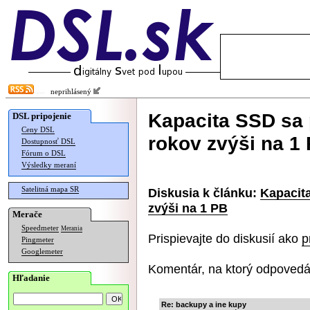
neprihlásený
Kapacita SSD sa
DSL pripojenie
Ceny DSL
rokov zvýši na 1
Dostupnosť DSL
Fórum o DSL
Výsledky meraní
Satelitná mapa SR
Diskusia k článku:
Kapacit
zvýši na 1 PB
Merače
Speedmeter
Merania
Prispievajte do diskusií ako
p
Pingmeter
Googlemeter
Komentár, na ktorý odpovedá
Hľadanie
Re: backupy a ine kupy