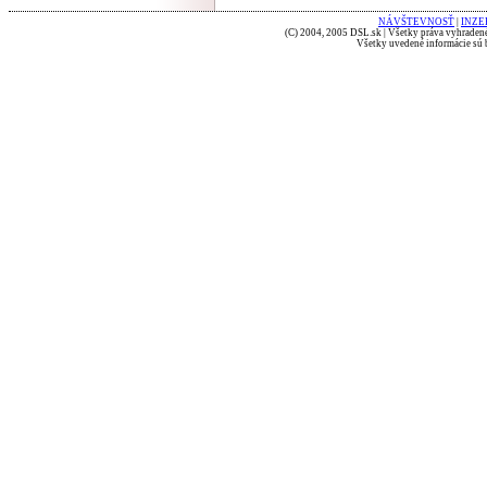
NÁVŠTEVNOSŤ
|
INZE
(C) 2004, 2005 DSL.sk | Všetky práva vyhradené
Všetky uvedené informácie sú b