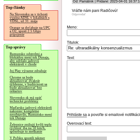
Od: Pamätník | Pridané: 2023-04-01 16:37:1
Top články
Vráťte nám pani Radičovú!
Na Slovensku sa v tichosti
Odpovedať
vypína ADSL v lokalitách s
VDSL, už 31. mája
Meno:
Orange sa doťahuje na UPC
a O2, spustí 2.5 Gbps
pripojenie
Titulok:
Top správy
Rumunsko odstrelmi a
blokádou mení tok Dunaja,
Text:
aby udržalo jadrovú
elektráreň v chode
Joj Play výrazne zdražuje
Chrome sa bude
aktualizovať dvakrát
týždenne, v budúcnosti sa
bude aktualizovať bez
reštartov
Slovensko.sk má opäť
technické problémy
Maďarsko jadrovú elektráreň
nakoniec kompletne
Prihláste sa
a povoľte si emailové notifiká
neodstavilo, Rumunsko mení
tok Dunaja
Overovací text:
Železnice znižujú kvôli teplu
rýchlosť iba na 50 km/h,
spôsobuje to meškanie
V Poľsku spustili takmer