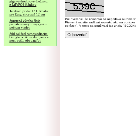
gigawatthodinové úložisko,
z LiFePO4 článkov
Telekom pridal 12 GB balík
pre Easy, chce zaň 12 eur
Pre overenie, že komentár sa nepridáva automatizov
Spustená výroba flash
Písmená musíte zadávať rovnako ako na obrázku veľk
pamäte s novým najvyšším
obrázok". V texte sa používajú iba znaky "BC
počtom vrstiev
Súd zakázal samojazdiacim
Google taxíkom dobíjanie v
noci, rušili obyvateľov