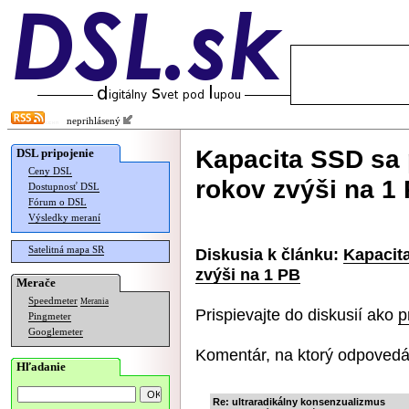
neprihlásený
Kapacita SSD sa
DSL pripojenie
Ceny DSL
rokov zvýši na 1
Dostupnosť DSL
Fórum o DSL
Výsledky meraní
Satelitná mapa SR
Diskusia k článku:
Kapacit
zvýši na 1 PB
Merače
Speedmeter
Merania
Prispievajte do diskusií ako
p
Pingmeter
Googlemeter
Komentár, na ktorý odpovedá
Hľadanie
Re: ultraradikálny konsenzualizmus