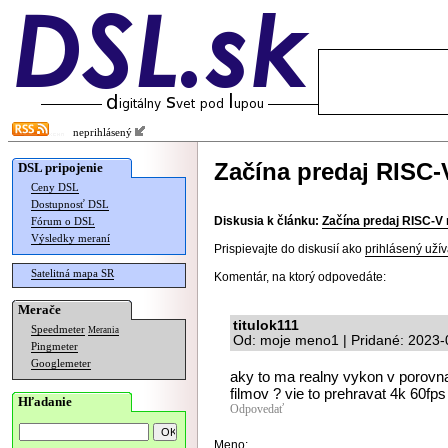
neprihlásený
Začína predaj RISC-
DSL pripojenie
Ceny DSL
Dostupnosť DSL
Diskusia k článku:
Začína predaj RISC-V 
Fórum o DSL
Výsledky meraní
Prispievajte do diskusií ako
prihlásený užív
Satelitná mapa SR
Komentár, na ktorý odpovedáte:
Merače
titulok111
Speedmeter
Merania
Od: moje meno1 | Pridané: 2023-
Pingmeter
Googlemeter
aky to ma realny vykon v porovnan
filmov ? vie to prehravat 4k 60fps
Hľadanie
Odpovedať
Meno: