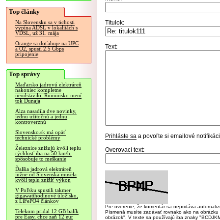
Top články
Titulok:
Na Slovensku sa v tichosti
vypína ADSL v lokalitách s
VDSL, už 31. mája
Orange sa doťahuje na UPC
Text:
a O2, spustí 2.5 Gbps
pripojenie
Top správy
Maďarsko jadrovú elektráreň
nakoniec kompletne
neodstavilo, Rumunsko mení
tok Dunaja
Alza nasadila dve novinky,
jednu užitočnú a jednu
kontroverznú
Slovensko.sk má opäť
Prihláste sa
a povoľte si emailové notifiká
technické problémy
Železnice znižujú kvôli teplu
Overovací text:
rýchlosť iba na 50 km/h,
spôsobuje to meškanie
Ďalšia jadrová elektráreň
južne od Slovenska musela
kvôli teplu znížiť výkon
V Poľsku spustili takmer
gigawatthodinové úložisko,
z LiFePO4 článkov
Pre overenie, že komentár sa nepridáva automatizov
Telekom pridal 12 GB balík
Písmená musíte zadávať rovnako ako na obrázku veľk
pre Easy, chce zaň 12 eur
obrázok". V texte sa používajú iba znaky "BC