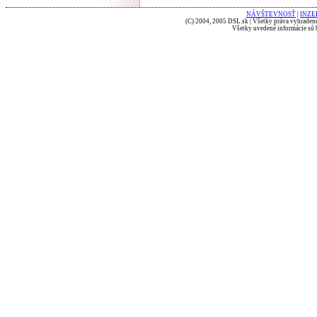
NÁVŠTEVNOSŤ
|
INZE
(C) 2004, 2005 DSL.sk | Všetky práva vyhradené
Všetky uvedené informácie sú b