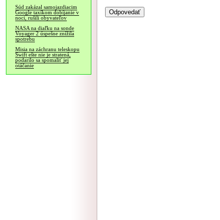
Súd zakázal samojazdiacim
Google taxíkom dobíjanie v
noci, rušili obyvateľov
NASA na diaľku na sonde
Voyager 2 úspešne znížila
spotrebu
Misia na záchranu teleskopu
Swift ešte nie je stratená,
podarilo sa spomaliť jej
otáčanie