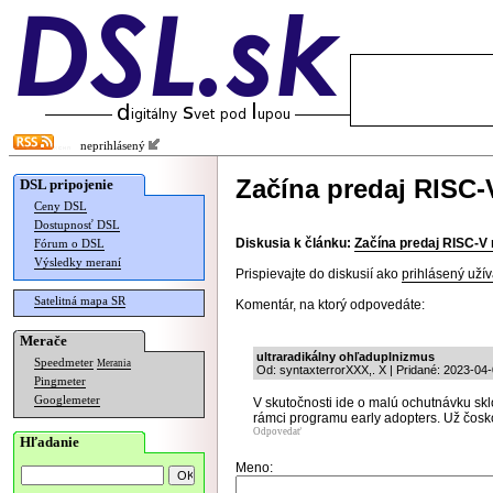
neprihlásený
Začína predaj RISC-
DSL pripojenie
Ceny DSL
Dostupnosť DSL
Diskusia k článku:
Začína predaj RISC-V 
Fórum o DSL
Výsledky meraní
Prispievajte do diskusií ako
prihlásený užív
Satelitná mapa SR
Komentár, na ktorý odpovedáte:
Merače
ultraradikálny ohľaduplnizmus
Speedmeter
Merania
Od: syntaxterrorXXX,. X | Pridané: 2023-04-
Pingmeter
Googlemeter
V skutočnosti ide o malú ochutnávku sk
rámci programu early adopters. Už čosko
Odpovedať
Hľadanie
Meno: