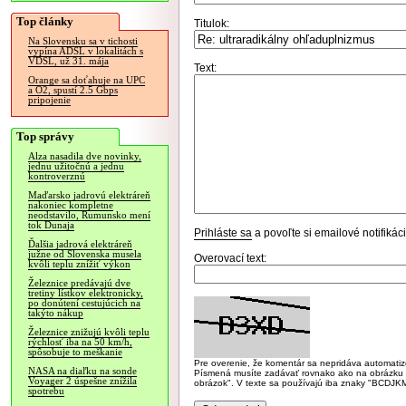
Top články
Titulok:
Na Slovensku sa v tichosti
vypína ADSL v lokalitách s
VDSL, už 31. mája
Text:
Orange sa doťahuje na UPC
a O2, spustí 2.5 Gbps
pripojenie
Top správy
Alza nasadila dve novinky,
jednu užitočnú a jednu
kontroverznú
Maďarsko jadrovú elektráreň
nakoniec kompletne
neodstavilo, Rumunsko mení
tok Dunaja
Prihláste sa
a povoľte si emailové notifiká
Ďalšia jadrová elektráreň
južne od Slovenska musela
Overovací text:
kvôli teplu znížiť výkon
Železnice predávajú dve
tretiny lístkov elektronicky,
po donútení cestujúcich na
takýto nákup
Železnice znižujú kvôli teplu
rýchlosť iba na 50 km/h,
spôsobuje to meškanie
Pre overenie, že komentár sa nepridáva automatizov
NASA na diaľku na sonde
Písmená musíte zadávať rovnako ako na obrázku veľk
Voyager 2 úspešne znížila
obrázok". V texte sa používajú iba znaky "BC
spotrebu