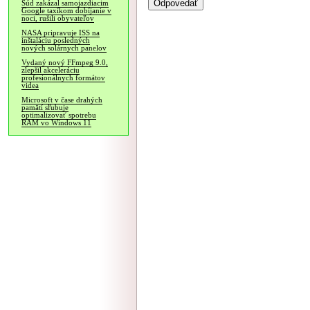
Súd zakázal samojazdiacim
Google taxíkom dobíjanie v
noci, rušili obyvateľov
NASA pripravuje ISS na
inštaláciu posledných
nových solárnych panelov
Vydaný nový FFmpeg 9.0,
zlepšil akceleráciu
profesionálnych formátov
videa
Microsoft v čase drahých
pamätí sľubuje
optimalizovať spotrebu
RAM vo Windows 11