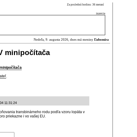
Za poslednú hodinu: 36 meraní
inzercia
Nedeľa, 9. augusta 2026, dnes má meniny
Ľubomíra
V minipočítača
minipočítača
ateľ
.
04 11:31:24
loňovania transbinárneho rodu podľa vzoru lopäta v
ro priekazne i vo vašej EU.