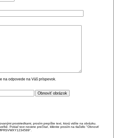
cie na odpovede na Váš príspevok.
anými prostriedkami, prosím prepíšte text, ktorý vidíte na obrázku.
é. Pokiaľ text neviete prečítať, kliknite prosím na tlačidlo "Obnoviť
DJKMPRSVWXY1234589".