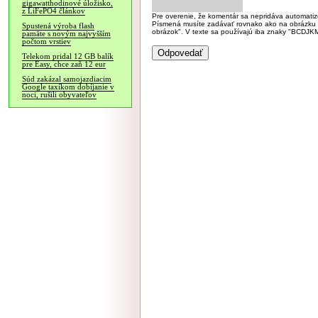
gigawatthodinové úložisko,
z LiFePO4 článkov
Pre overenie, že komentár sa nepridáva automatizov
Písmená musíte zadávať rovnako ako na obrázku veľk
Spustená výroba flash
obrázok". V texte sa používajú iba znaky "BC
pamäte s novým najvyšším
počtom vrstiev
Telekom pridal 12 GB balík
pre Easy, chce zaň 12 eur
Súd zakázal samojazdiacim
Google taxíkom dobíjanie v
noci, rušili obyvateľov