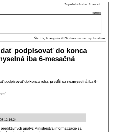
Za poslednú hodinu: 61 meraní
inzercia
Štvrtok, 6. augusta 2026, dnes má meniny
Jozefína
 dať podpisovať do konca
zmyselná iba 6-mesačná
ať podpisovať do konca roka, predĺži sa nezmyselná iba 6-
ateľ
.
-05 12:16:24
 prediktívnych analýz Ministerstva informatizácie sa