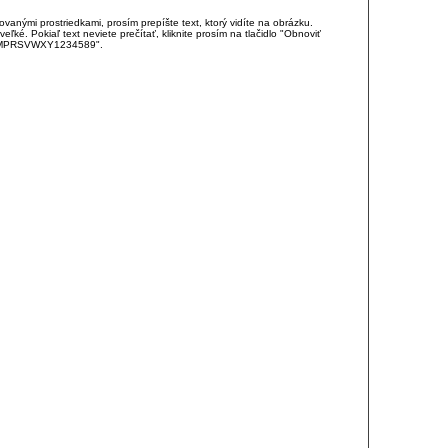
anými prostriedkami, prosím prepíšte text, ktorý vidíte na obrázku.
é. Pokiaľ text neviete prečítať, kliknite prosím na tlačidlo "Obnoviť
DJKMPRSVWXY1234589".