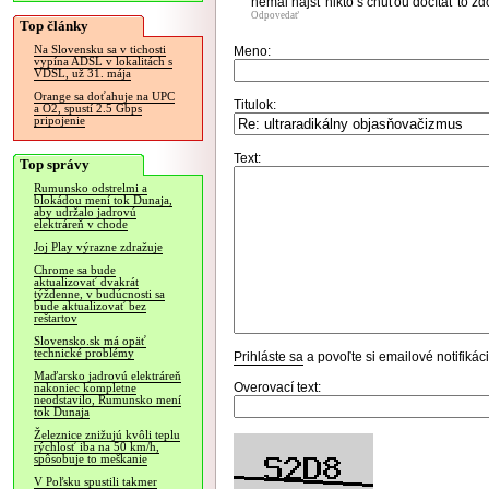
nemal nájsť nikto s chuťou dočítať to z
Odpovedať
Top články
Na Slovensku sa v tichosti
Meno:
vypína ADSL v lokalitách s
VDSL, už 31. mája
Orange sa doťahuje na UPC
Titulok:
a O2, spustí 2.5 Gbps
pripojenie
Text:
Top správy
Rumunsko odstrelmi a
blokádou mení tok Dunaja,
aby udržalo jadrovú
elektráreň v chode
Joj Play výrazne zdražuje
Chrome sa bude
aktualizovať dvakrát
týždenne, v budúcnosti sa
bude aktualizovať bez
reštartov
Slovensko.sk má opäť
technické problémy
Prihláste sa
a povoľte si emailové notifiká
Maďarsko jadrovú elektráreň
Overovací text:
nakoniec kompletne
neodstavilo, Rumunsko mení
tok Dunaja
Železnice znižujú kvôli teplu
rýchlosť iba na 50 km/h,
spôsobuje to meškanie
V Poľsku spustili takmer