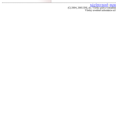
NÁVŠTEVNOSŤ
|
INZE
(C) 2004, 2005 DSL.sk | Všetky práva vyhradené
Všetky uvedené informácie sú b