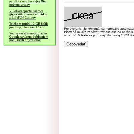
pamäte s novým najvyšším
počtom vrstiev
V Poľsku spustili takmer
gigawatthodinové úložisko,
z LiFePO4 článkov
Telekom pridal 12 GB balík
pre Easy, chce zaň 12 eur
Pre overenie, že komentár sa nepridáva automatizov
Písmená musíte zadávať rovnako ako na obrázku veľk
Súd zakázal samojazdiacim
obrázok". V texte sa používajú iba znaky "BC
Google taxíkom dobíjanie v
noci, rušili obyvateľov