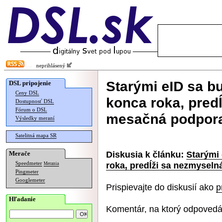
neprihlásený
Starými eID sa b
DSL pripojenie
Ceny DSL
konca roka, predĺ
Dostupnosť DSL
Fórum o DSL
mesačná podpor
Výsledky meraní
Satelitná mapa SR
Diskusia k článku:
Starými
Merače
roka, predĺži sa nezmysel
Speedmeter
Merania
Pingmeter
Googlemeter
Prispievajte do diskusií ako
p
Hľadanie
Komentár, na ktorý odpovedá