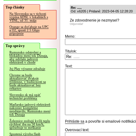
Top články
Re: .....
Od: x6205 | Pridané: 2023-04-05 12:28:20
Na Slovensku sa v tichosti
vypína ADSL v lokalitách s
Ze zdovodnenie je nezmysel?
VDSL, už 31. mája
Odpovedať
Orange sa doťahuje na UPC
a O2, spustí 2.5 Gbps
pripojenie
Meno:
Top správy
Titulok:
Rumunsko odstrelmi a
blokádou mení tok Dunaja,
aby udržalo jadrovú
elektráreň v chode
Text:
Joj Play výrazne zdražuje
Chrome sa bude
aktualizovať dvakrát
týždenne, v budúcnosti sa
bude aktualizovať bez
reštartov
Slovensko.sk má opäť
technické problémy
Maďarsko jadrovú elektráreň
nakoniec kompletne
neodstavilo, Rumunsko mení
tok Dunaja
Železnice znižujú kvôli teplu
Prihláste sa
a povoľte si emailové notifiká
rýchlosť iba na 50 km/h,
spôsobuje to meškanie
Overovací text:
Spustená výroba flash