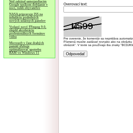
Súd zakázal samojazdiacim
Overovací text:
Google taxíkom dobíjanie v
noci, rušili obyvateľov
NASA pripravuje ISS na
inštaláciu posledných
nových solárnych panelov
Vydaný nový FFmpeg 9.0,
zlepšil akceleráciu
profesionálnych formátov
videa
Pre overenie, že komentár sa nepridáva automatizov
Písmená musíte zadávať rovnako ako na obrázku veľk
Microsoft v čase drahých
obrázok". V texte sa používajú iba znaky "BC
pamätí sľubuje
optimalizovať spotrebu
RAM vo Windows 11