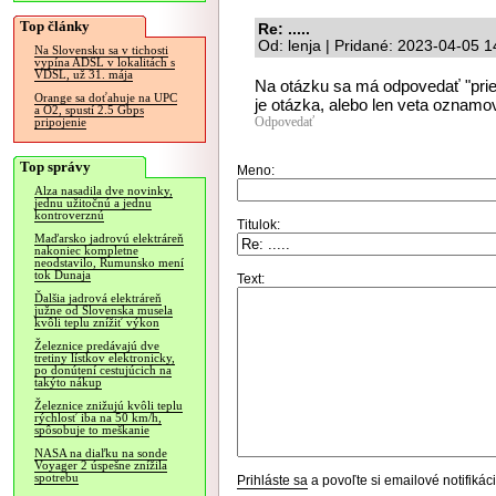
Top články
Re: .....
Od: lenja | Pridané: 2023-04-05 1
Na Slovensku sa v tichosti
vypína ADSL v lokalitách s
VDSL, už 31. mája
Na otázku sa má odpovedať "priek
Orange sa doťahuje na UPC
je otázka, alebo len veta oznamo
a O2, spustí 2.5 Gbps
Odpovedať
pripojenie
Top správy
Meno:
Alza nasadila dve novinky,
jednu užitočnú a jednu
kontroverznú
Titulok:
Maďarsko jadrovú elektráreň
nakoniec kompletne
neodstavilo, Rumunsko mení
tok Dunaja
Text:
Ďalšia jadrová elektráreň
južne od Slovenska musela
kvôli teplu znížiť výkon
Železnice predávajú dve
tretiny lístkov elektronicky,
po donútení cestujúcich na
takýto nákup
Železnice znižujú kvôli teplu
rýchlosť iba na 50 km/h,
spôsobuje to meškanie
NASA na diaľku na sonde
Voyager 2 úspešne znížila
spotrebu
Prihláste sa
a povoľte si emailové notifiká