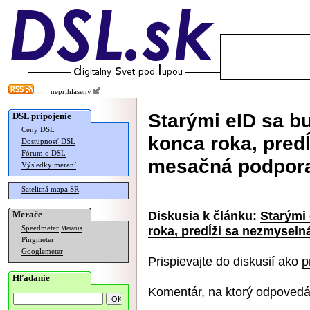
neprihlásený
Starými eID sa b
DSL pripojenie
Ceny DSL
konca roka, predĺ
Dostupnosť DSL
Fórum o DSL
mesačná podpor
Výsledky meraní
Satelitná mapa SR
Diskusia k článku:
Starými
Merače
roka, predĺži sa nezmysel
Speedmeter
Merania
Pingmeter
Googlemeter
Prispievajte do diskusií ako
p
Hľadanie
Komentár, na ktorý odpovedá