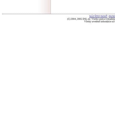
NÁVŠTEVNOSŤ
|
INZE
(C) 2004, 2005 DSL.sk | Všetky práva vyhradené
Všetky uvedené informácie sú b