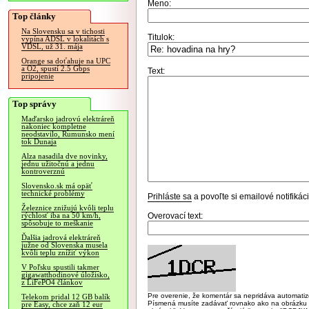
Meno:
Top články
Na Slovensku sa v tichosti
Titulok:
vypína ADSL v lokalitách s
VDSL, už 31. mája
Orange sa doťahuje na UPC
a O2, spustí 2.5 Gbps
Text:
pripojenie
Top správy
Maďarsko jadrovú elektráreň
nakoniec kompletne
neodstavilo, Rumunsko mení
tok Dunaja
Alza nasadila dve novinky,
jednu užitočnú a jednu
kontroverznú
Slovensko.sk má opäť
technické problémy
Prihláste sa
a povoľte si emailové notifiká
Železnice znižujú kvôli teplu
Overovací text:
rýchlosť iba na 50 km/h,
spôsobuje to meškanie
Ďalšia jadrová elektráreň
južne od Slovenska musela
kvôli teplu znížiť výkon
V Poľsku spustili takmer
gigawatthodinové úložisko,
z LiFePO4 článkov
Pre overenie, že komentár sa nepridáva automatizov
Telekom pridal 12 GB balík
Písmená musíte zadávať rovnako ako na obrázku veľk
pre Easy, chce zaň 12 eur