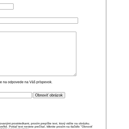
cie na odpovede na Váš príspevok.
anými prostriedkami, prosím prepíšte text, ktorý vidíte na obrázku.
é. Pokiaľ text neviete prečítať, kliknite prosím na tlačidlo "Obnoviť