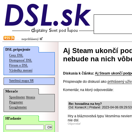
neprihlásený
Aj Steam ukončí po
DSL pripojenie
Ceny DSL
nebude na nich vôb
Dostupnosť DSL
Fórum o DSL
Výsledky meraní
Diskusia k článku:
Aj Steam ukončí podp
Satelitná mapa SR
Prispievajte do diskusií ako
prihlásený užív
Komentár, na ktorý odpovedáte:
Merače
Speedmeter
Merania
Pingmeter
Re: hovadina na hry?
Googlemeter
Od: KoniecK | Pridané: 2023-04-06 09:29:53
Hry a bláznovstvá typu Vesmírna neviem č
Hľadanie
nie dsl.
Odpovedať