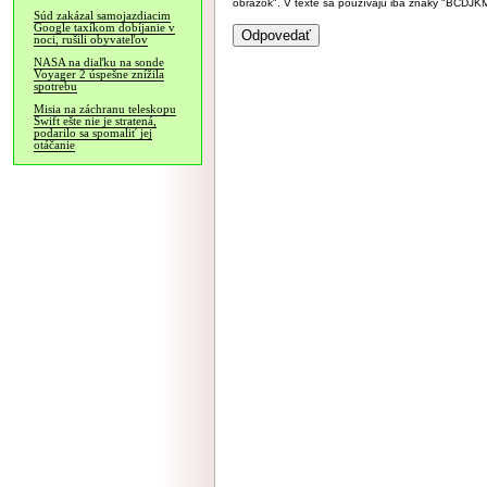
obrázok". V texte sa používajú iba znaky "BC
Súd zakázal samojazdiacim
Google taxíkom dobíjanie v
noci, rušili obyvateľov
NASA na diaľku na sonde
Voyager 2 úspešne znížila
spotrebu
Misia na záchranu teleskopu
Swift ešte nie je stratená,
podarilo sa spomaliť jej
otáčanie