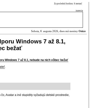
Za poslednú hodinu: 6 meraní
inzercia
Sobota, 8. augusta 2026, dnes má meniny
Oskár
dporu Windows 7 až 8.1,
ec bežať
oru Windows 7 až 8.1, nebude na nich vôbec bežať
ateľ
.
o, Avatar a iné stupidity vyžadujú detské prostredie,