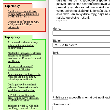
udržateľnosťou nič spoločné. a spoliehať
jaskyni? dnes sme schopní recyklovať 30
Top články
prevratný vynález sa nekoná. v skutočnos
vyhodených na skládku!! to je vaša ekol
Na Slovensku sa v tichosti
vypína ADSL v lokalitách s
ešte takto. len sa vy držte ropy, dajte na 
VDSL, už 31. mája
najekologickešie riešeni.
Odpovedať
Orange sa doťahuje na UPC
a O2, spustí 2.5 Gbps
pripojenie
Meno:
Top správy
Titulok:
Alza nasadila dve novinky,
jednu užitočnú a jednu
kontroverznú
Text:
Maďarsko jadrovú elektráreň
nakoniec kompletne
neodstavilo, Rumunsko mení
tok Dunaja
Slovensko.sk má opäť
technické problémy
Železnice znižujú kvôli teplu
rýchlosť iba na 50 km/h,
spôsobuje to meškanie
Ďalšia jadrová elektráreň
južne od Slovenska musela
kvôli teplu znížiť výkon
V Poľsku spustili takmer
Prihláste sa
a povoľte si emailové notifiká
gigawatthodinové úložisko,
z LiFePO4 článkov
Overovací text:
Telekom pridal 12 GB balík
pre Easy, chce zaň 12 eur