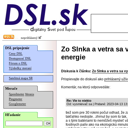
neprihlásený
Zo Slnka a vetra sa 
DSL pripojenie
Ceny DSL
energie
Dostupnosť DSL
Fórum o DSL
Výsledky meraní
Diskusia k článku:
Zo Slnka a vetra sa v
Satelitná mapa SR
Prispievajte do diskusií ako
prihlásený užív
Komentár, na ktorý odpovedáte:
Merače
Speedmeter
Merania
Pingmeter
Re: Vie to niekto
Googlemeter
Od: vysmievač sa | Pridané: 2023-04-13 13
tiež som pre 30 rokmi počul odhad, že za
Hľadanie
takľahko nedojde.. zhrnul by som to tak,
a s tými batériami to nemôžeš myslieť 
fosílnych palív ako na ekologickú minulo