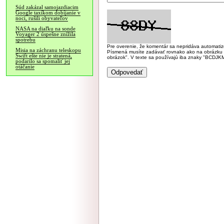
Súd zakázal samojazdiacim
Google taxíkom dobíjanie v
noci, rušili obyvateľov
NASA na diaľku na sonde
Voyager 2 úspešne znížila
spotrebu
Pre overenie, že komentár sa nepridáva automatizov
Misia na záchranu teleskopu
Písmená musíte zadávať rovnako ako na obrázku veľk
Swift ešte nie je stratená,
obrázok". V texte sa používajú iba znaky "BC
podarilo sa spomaliť jej
otáčanie