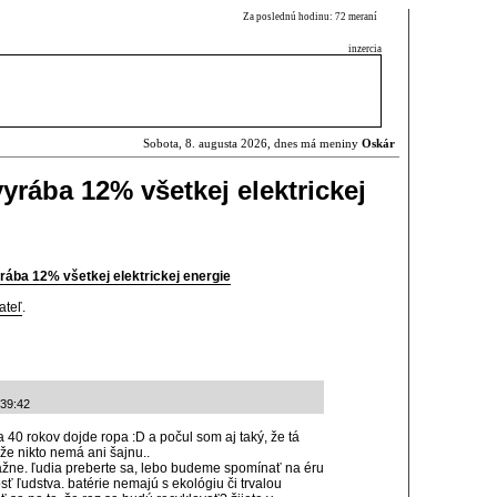
Za poslednú hodinu: 72 meraní
inzercia
Sobota, 8. augusta 2026, dnes má meniny
Oskár
vyrába 12% všetkej elektrickej
yrába 12% všetkej elektrickej energie
ateľ
.
:39:42
 40 rokov dojde ropa :D a počul som aj taký, že tá
 že nikto nemá ani šajnu..
vážne. ľudia preberte sa, lebo budeme spomínať na éru
sť ľudstva. batérie nemajú s ekológiu či trvalou