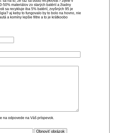
 sa na to, že raz sa budú recyklovať? žijete v
-50% materiálov zo starých batérií a žiadny
ti sa recykluje iba 5% batérií, zvyšných 95 je
ógia? aj keby to fungovalo by to bolo na hovno, nie
autá a komíny lepšie filtre a to je krátkoobo
cie na odpovede na Váš príspevok.