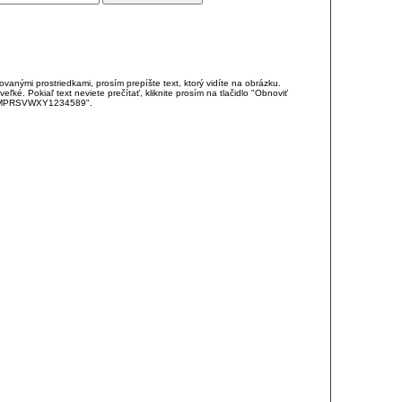
anými prostriedkami, prosím prepíšte text, ktorý vidíte na obrázku.
é. Pokiaľ text neviete prečítať, kliknite prosím na tlačidlo "Obnoviť
DJKMPRSVWXY1234589".