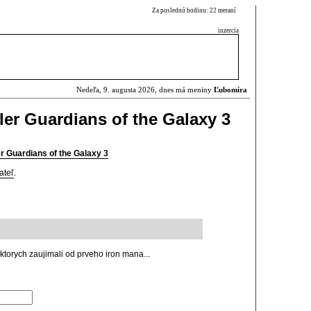
Za poslednú hodinu: 22 meraní
inzercia
Nedeľa, 9. augusta 2026, dnes má meniny
Ľubomíra
ler Guardians of the Galaxy 3
er Guardians of the Galaxy 3
ateľ
.
 ktorych zaujimali od prveho iron mana...