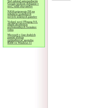
Súd zakázal samojazdiacim
Google taxíkom dobíjanie v
noci, rušili obyvateľov
NASA pripravuje ISS na
inštaláciu posledných
nových solárnych panelov
Vydaný nový FFmpeg 9.0,
zlepšil akceleráciu
profesionálnych formátov
videa
Microsoft v čase drahých
pamätí sľubuje
optimalizovať spotrebu
RAM vo Windows 11