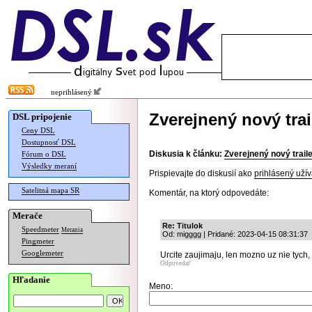
neprihlásený
Zverejnený nový trai
DSL pripojenie
Ceny DSL
Dostupnosť DSL
Diskusia k článku:
Zverejnený nový trail
Fórum o DSL
Výsledky meraní
Prispievajte do diskusií ako
prihlásený užív
Satelitná mapa SR
Komentár, na ktorý odpovedáte:
Merače
Re: Titulok
Speedmeter
Merania
Od: migggg | Pridané: 2023-04-15 08:31:37
Pingmeter
Googlemeter
Urcite zaujimaju, len mozno uz nie tych,
Odpovedať
Hľadanie
Meno: