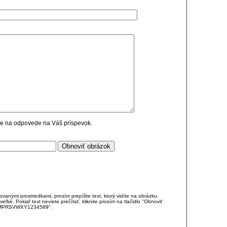
cie na odpovede na Váš príspevok.
anými prostriedkami, prosím prepíšte text, ktorý vidíte na obrázku.
é. Pokiaľ text neviete prečítať, kliknite prosím na tlačidlo "Obnoviť
DJKMPRSVWXY1234589".