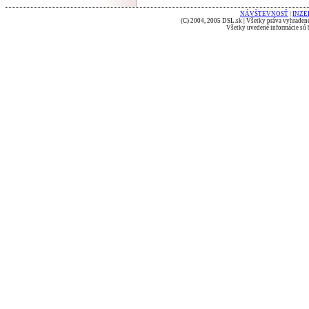
NÁVŠTEVNOSŤ
|
INZE
(C) 2004, 2005 DSL.sk | Všetky práva vyhradené
Všetky uvedené informácie sú b