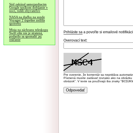
Súd zakázal samojazdiacim
Google taxíkom dobíjanie v
noci, rušili obyvateľov
NASA na diaľku na sonde
Voyager 2 úspešne znížila
spotrebu
Misia na záchranu teleskopu
Prihláste sa
a povoľte si emailové notifiká
Swift ešte nie je stratená,
podarilo sa spomaliť jej
otáčanie
Overovací text:
Pre overenie, že komentár sa nepridáva automatizov
Písmená musíte zadávať rovnako ako na obrázku veľk
obrázok". V texte sa používajú iba znaky "BC