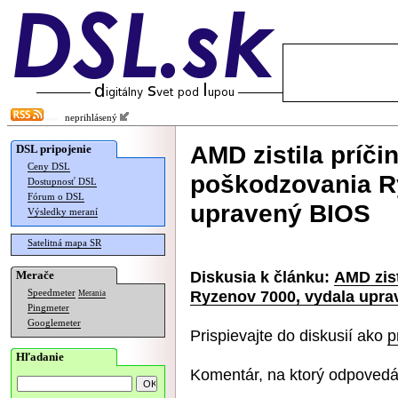
neprihlásený
AMD zistila príči
DSL pripojenie
Ceny DSL
poškodzovania R
Dostupnosť DSL
Fórum o DSL
upravený BIOS
Výsledky meraní
Satelitná mapa SR
Diskusia k článku:
AMD zist
Merače
Ryzenov 7000, vydala upr
Speedmeter
Merania
Pingmeter
Googlemeter
Prispievajte do diskusií ako
p
Hľadanie
Komentár, na ktorý odpovedá