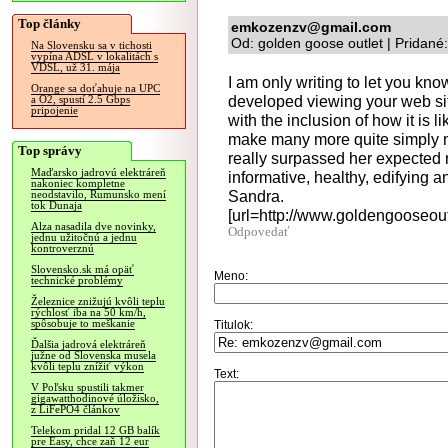
Top články
emkozenzv@gmail.com
Od: golden goose outlet | Pridané
Na Slovensku sa v tichosti
vypína ADSL v lokalitách s
VDSL, už 31. mája
I am only writing to let you kn
Orange sa doťahuje na UPC
developed viewing your web si
a O2, spustí 2.5 Gbps
pripojenie
with the inclusion of how it is 
make many more quite simply m
Top správy
really surpassed her expected r
Maďarsko jadrovú elektráreň
informative, healthy, edifying a
nakoniec kompletne
Sandra.
neodstavilo, Rumunsko mení
tok Dunaja
[url=http://www.goldengooseout
Alza nasadila dve novinky,
Odpovedať
jednu užitočnú a jednu
kontroverznú
Slovensko.sk má opäť
Meno:
technické problémy
Železnice znižujú kvôli teplu
rýchlosť iba na 50 km/h,
spôsobuje to meškanie
Titulok:
Ďalšia jadrová elektráreň
južne od Slovenska musela
kvôli teplu znížiť výkon
Text:
V Poľsku spustili takmer
gigawatthodinové úložisko,
z LiFePO4 článkov
Telekom pridal 12 GB balík
pre Easy, chce zaň 12 eur