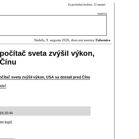
Za poslednú hodinu: 31 meraní
inzercia
Nedeľa, 9. augusta 2026, dnes má meniny
Ľubomíra
počítač sveta zvýšil výkon,
 Čínu
čítač sveta zvýšil výkon, USA sa dostali pred Čínu
ateľ
.
 16:20:44
m topit.