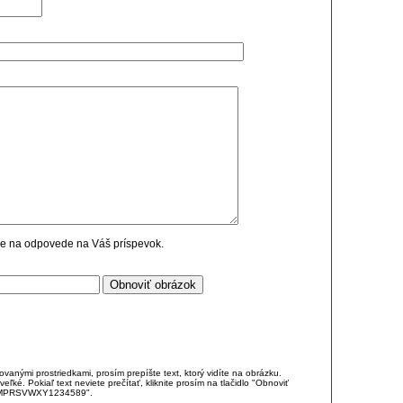
cie na odpovede na Váš príspevok.
anými prostriedkami, prosím prepíšte text, ktorý vidíte na obrázku.
é. Pokiaľ text neviete prečítať, kliknite prosím na tlačidlo "Obnoviť
DJKMPRSVWXY1234589".