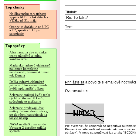
Top články
Titulok:
Na Slovensku sa v tichosti
vypína ADSL v lokalitách s
VDSL, už 31. mája
Text:
Orange sa doťahuje na UPC
a O2, spustí 2.5 Gbps
pripojenie
Top správy
Alza nasadila dve novinky,
jednu užitočnú a jednu
kontroverznú
Maďarsko jadrovú elektráreň
nakoniec kompletne
neodstavilo, Rumunsko mení
tok Dunaja
Ďalšia jadrová elektráreň
Prihláste sa
a povoľte si emailové notifiká
južne od Slovenska musela
kvôli teplu znížiť výkon
Overovací text:
Železnice znižujú kvôli teplu
rýchlosť iba na 50 km/h,
spôsobuje to meškanie
Železnice predávajú dve
tretiny lístkov elektronicky,
po donútení cestujúcich na
takýto nákup
NASA na diaľku na sonde
Pre overenie, že komentár sa nepridáva automatizov
Voyager 2 úspešne znížila
Písmená musíte zadávať rovnako ako na obrázku veľk
spotrebu
obrázok". V texte sa používajú iba znaky "BC