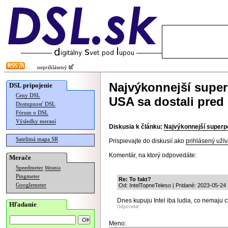
neprihlásený
Najvýkonnejší super
DSL pripojenie
Ceny DSL
USA sa dostali pred
Dostupnosť DSL
Fórum o DSL
Výsledky meraní
Diskusia k článku:
Najvýkonnejší superpo
Satelitná mapa SR
Prispievajte do diskusií ako
prihlásený užív
Komentár, na ktorý odpovedáte:
Merače
Speedmeter
Merania
Pingmeter
Re: To fakt?
Googlemeter
Od: IntelTopneTeleso | Pridané: 2023-05-24
Dnes kupuju Intel iba ludia, co nemaju ci
Hľadanie
Odpovedať
Meno: