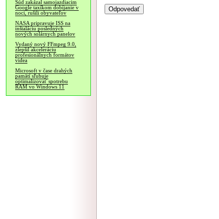
Súd zakázal samojazdiacim
Google taxíkom dobíjanie v
noci, rušili obyvateľov
NASA pripravuje ISS na
inštaláciu posledných
nových solárnych panelov
Vydaný nový FFmpeg 9.0,
zlepšil akceleráciu
profesionálnych formátov
videa
Microsoft v čase drahých
pamätí sľubuje
optimalizovať spotrebu
RAM vo Windows 11