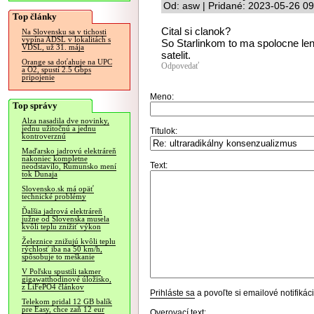
Od: asw | Pridané: 2023-05-26 09
Top články
Cital si clanok?
Na Slovensku sa v tichosti
vypína ADSL v lokalitách s
So Starlinkom to ma spolocne len 
VDSL, už 31. mája
satelit.
Orange sa doťahuje na UPC
Odpovedať
a O2, spustí 2.5 Gbps
pripojenie
Meno:
Top správy
Alza nasadila dve novinky,
jednu užitočnú a jednu
Titulok:
kontroverznú
Maďarsko jadrovú elektráreň
nakoniec kompletne
Text:
neodstavilo, Rumunsko mení
tok Dunaja
Slovensko.sk má opäť
technické problémy
Ďalšia jadrová elektráreň
južne od Slovenska musela
kvôli teplu znížiť výkon
Železnice znižujú kvôli teplu
rýchlosť iba na 50 km/h,
spôsobuje to meškanie
V Poľsku spustili takmer
gigawatthodinové úložisko,
z LiFePO4 článkov
Prihláste sa
a povoľte si emailové notifiká
Telekom pridal 12 GB balík
pre Easy, chce zaň 12 eur
Overovací text: