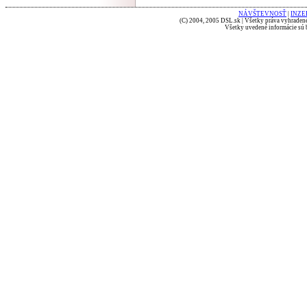
NÁVŠTEVNOSŤ
|
INZE
(C) 2004, 2005 DSL.sk | Všetky práva vyhradené
Všetky uvedené informácie sú b