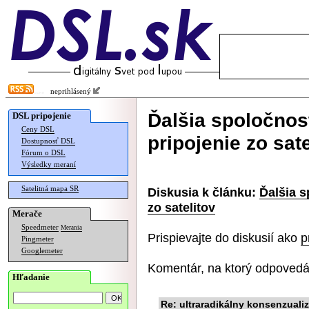
neprihlásený
Ďalšia spoločnos
DSL pripojenie
Ceny DSL
pripojenie zo sate
Dostupnosť DSL
Fórum o DSL
Výsledky meraní
Satelitná mapa SR
Diskusia k článku:
Ďalšia s
zo satelitov
Merače
Speedmeter
Merania
Prispievajte do diskusií ako
p
Pingmeter
Googlemeter
Komentár, na ktorý odpovedá
Hľadanie
Re: ultraradikálny konsenzual