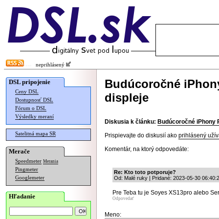
neprihlásený
Budúcoročné iPhony
DSL pripojenie
Ceny DSL
displeje
Dostupnosť DSL
Fórum o DSL
Výsledky meraní
Diskusia k článku:
Budúcoročné iPhony P
Satelitná mapa SR
Prispievajte do diskusií ako
prihlásený užív
Komentár, na ktorý odpovedáte:
Merače
Speedmeter
Merania
Pingmeter
Re: Kto toto potporuje?
Googlemeter
Od: Malé ruky | Pridané: 2023-05-30 06:40:
Pre Teba tu je Soyes XS13pro alebo Se
Hľadanie
Odpovedať
Meno: