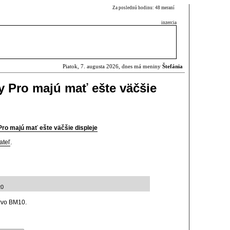
Za poslednú hodinu: 48 meraní
inzercia
Piatok, 7. augusta 2026, dnes má meniny
Štefánia
 Pro majú mať ešte väčšie
ro majú mať ešte väčšie displeje
ateľ
.
20
rvo BM10.