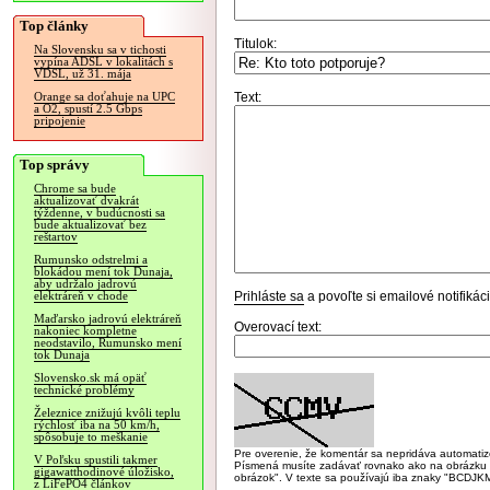
Top články
Titulok:
Na Slovensku sa v tichosti
vypína ADSL v lokalitách s
VDSL, už 31. mája
Text:
Orange sa doťahuje na UPC
a O2, spustí 2.5 Gbps
pripojenie
Top správy
Chrome sa bude
aktualizovať dvakrát
týždenne, v budúcnosti sa
bude aktualizovať bez
reštartov
Rumunsko odstrelmi a
blokádou mení tok Dunaja,
aby udržalo jadrovú
Prihláste sa
a povoľte si emailové notifiká
elektráreň v chode
Maďarsko jadrovú elektráreň
Overovací text:
nakoniec kompletne
neodstavilo, Rumunsko mení
tok Dunaja
Slovensko.sk má opäť
technické problémy
Železnice znižujú kvôli teplu
rýchlosť iba na 50 km/h,
spôsobuje to meškanie
Pre overenie, že komentár sa nepridáva automatizov
V Poľsku spustili takmer
Písmená musíte zadávať rovnako ako na obrázku veľk
gigawatthodinové úložisko,
obrázok". V texte sa používajú iba znaky "BC
z LiFePO4 článkov