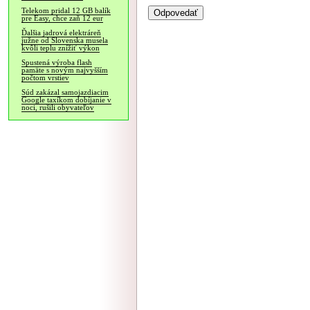
Telekom pridal 12 GB balík
pre Easy, chce zaň 12 eur
Ďalšia jadrová elektráreň
južne od Slovenska musela
kvôli teplu znížiť výkon
Spustená výroba flash
pamäte s novým najvyšším
počtom vrstiev
Súd zakázal samojazdiacim
Google taxíkom dobíjanie v
noci, rušili obyvateľov