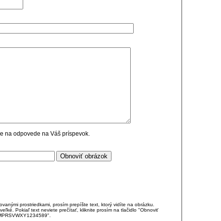
cie na odpovede na Váš príspevok.
anými prostriedkami, prosím prepíšte text, ktorý vidíte na obrázku.
é. Pokiaľ text neviete prečítať, kliknite prosím na tlačidlo "Obnoviť
DJKMPRSVWXY1234589".