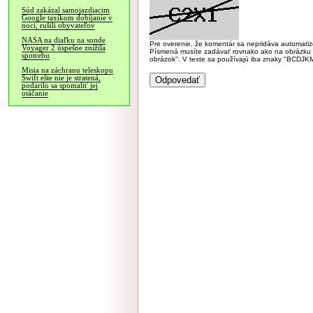
Súd zakázal samojazdiacim
Google taxíkom dobíjanie v
noci, rušili obyvateľov
NASA na diaľku na sonde
Pre overenie, že komentár sa nepridáva automatizov
Voyager 2 úspešne znížila
Písmená musíte zadávať rovnako ako na obrázku veľk
spotrebu
obrázok". V texte sa používajú iba znaky "BC
Misia na záchranu teleskopu
Swift ešte nie je stratená,
podarilo sa spomaliť jej
otáčanie