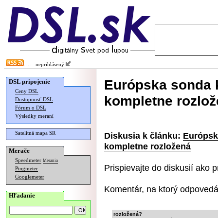
neprihlásený
Európska sonda k
DSL pripojenie
Ceny DSL
kompletne rozlo
Dostupnosť DSL
Fórum o DSL
Výsledky meraní
Satelitná mapa SR
Diskusia k článku:
Európsk
kompletne rozložená
Merače
Speedmeter
Merania
Prispievajte do diskusií ako
p
Pingmeter
Googlemeter
Komentár, na ktorý odpovedá
Hľadanie
rozložená?