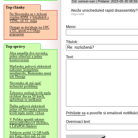
Od: sensei-san | Pridané: 2023-05-30 06:55
Top články
Akože unscheduled rapid disassembly?
Na Slovensku sa v tichosti
Odpovedať
vypína ADSL v lokalitách s
VDSL, už 31. mája
Meno:
Orange sa doťahuje na UPC
a O2, spustí 2.5 Gbps
pripojenie
Titulok:
Top správy
Alza nasadila dve novinky,
jednu užitočnú a jednu
Text:
kontroverznú
Maďarsko jadrovú elektráreň
nakoniec kompletne
neodstavilo, Rumunsko mení
tok Dunaja
Slovensko.sk má opäť
technické problémy
Železnice znižujú kvôli teplu
rýchlosť iba na 50 km/h,
spôsobuje to meškanie
Ďalšia jadrová elektráreň
južne od Slovenska musela
Prihláste sa
a povoľte si emailové notifiká
kvôli teplu znížiť výkon
V Poľsku spustili takmer
Overovací text:
gigawatthodinové úložisko,
z LiFePO4 článkov
Telekom pridal 12 GB balík
pre Easy, chce zaň 12 eur