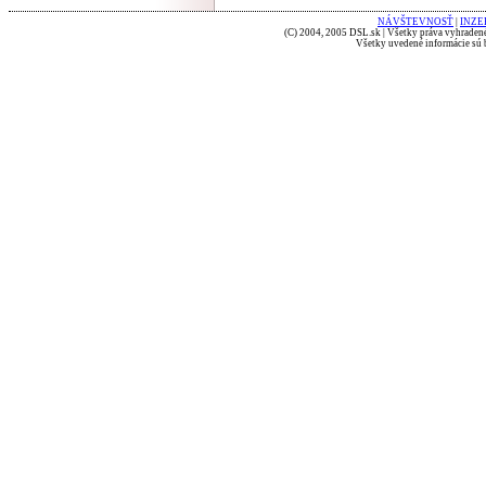
NÁVŠTEVNOSŤ
|
INZE
(C) 2004, 2005 DSL.sk | Všetky práva vyhradené
Všetky uvedené informácie sú b