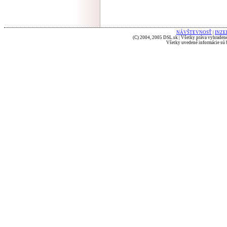
NÁVŠTEVNOSŤ
|
INZE
(C) 2004, 2005 DSL.sk | Všetky práva vyhradené
Všetky uvedené informácie sú b