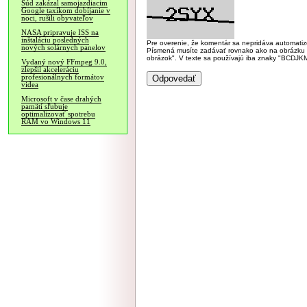
Súd zakázal samojazdiacim
Google taxíkom dobíjanie v
noci, rušili obyvateľov
NASA pripravuje ISS na
inštaláciu posledných
Pre overenie, že komentár sa nepridáva automatizov
nových solárnych panelov
Písmená musíte zadávať rovnako ako na obrázku veľk
obrázok". V texte sa používajú iba znaky "BC
Vydaný nový FFmpeg 9.0,
zlepšil akceleráciu
profesionálnych formátov
videa
Microsoft v čase drahých
pamätí sľubuje
optimalizovať spotrebu
RAM vo Windows 11