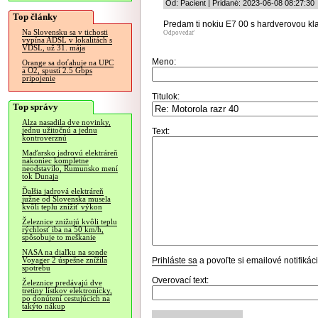
Od: Pacient | Pridané: 2023-06-08 08:27:30
Top články
Predam ti nokiu E7 00 s hardverovou kl
Na Slovensku sa v tichosti
Odpovedať
vypína ADSL v lokalitách s
VDSL, už 31. mája
Meno:
Orange sa doťahuje na UPC
a O2, spustí 2.5 Gbps
pripojenie
Titulok:
Top správy
Alza nasadila dve novinky,
jednu užitočnú a jednu
Text:
kontroverznú
Maďarsko jadrovú elektráreň
nakoniec kompletne
neodstavilo, Rumunsko mení
tok Dunaja
Ďalšia jadrová elektráreň
južne od Slovenska musela
kvôli teplu znížiť výkon
Železnice znižujú kvôli teplu
rýchlosť iba na 50 km/h,
spôsobuje to meškanie
NASA na diaľku na sonde
Prihláste sa
a povoľte si emailové notifiká
Voyager 2 úspešne znížila
spotrebu
Overovací text:
Železnice predávajú dve
tretiny lístkov elektronicky,
po donútení cestujúcich na
takýto nákup