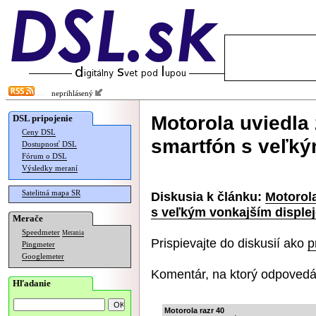
neprihlásený
Motorola uviedla
DSL pripojenie
Ceny DSL
smartfón s veľký
Dostupnosť DSL
Fórum o DSL
Výsledky meraní
Satelitná mapa SR
Diskusia k článku:
Motorola
s veľkým vonkajším disple
Merače
Speedmeter
Merania
Prispievajte do diskusií ako
p
Pingmeter
Googlemeter
Komentár, na ktorý odpovedá
Hľadanie
Motorola razr 40