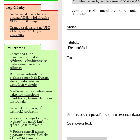
Od: Neznámachyba | Pridané: 2023-06-04 1
Top články
vystúpiť z rozbehnutého vlaku sa nedá
Na Slovensku sa v tichosti
Odpovedať
vypína ADSL v lokalitách s
VDSL, už 31. mája
Meno:
Orange sa doťahuje na UPC
a O2, spustí 2.5 Gbps
pripojenie
Titulok:
Top správy
Chrome sa bude
aktualizovať dvakrát
Text:
týždenne, v budúcnosti sa
bude aktualizovať bez
reštartov
Rumunsko odstrelmi a
blokádou mení tok Dunaja,
aby udržalo jadrovú
elektráreň v chode
Maďarsko jadrovú elektráreň
nakoniec kompletne
neodstavilo, Rumunsko mení
tok Dunaja
Slovensko.sk má opäť
technické problémy
Prihláste sa
a povoľte si emailové notifiká
Železnice znižujú kvôli teplu
rýchlosť iba na 50 km/h,
Overovací text:
spôsobuje to meškanie
V Poľsku spustili takmer
gigawatthodinové úložisko,
z LiFePO4 článkov