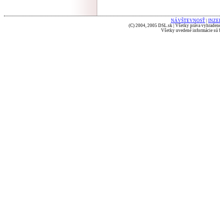
NÁVŠTEVNOSŤ
|
INZE
(C) 2004, 2005 DSL.sk | Všetky práva vyhradené
Všetky uvedené informácie sú b