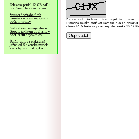
Telekom pridal 12 GB balík
pre Easy, chce zaň 12 eur
Spustená výroba flash
pamäte s novým najvyšším
Pre overenie, že komentár sa nepridáva automatizov
počtom vrstiev
Písmená musíte zadávať rovnako ako na obrázku veľk
obrázok". V texte sa používajú iba znaky "BC
Súd zakázal samojazdiacim
Google taxíkom dobíjanie v
noci, rušili obyvateľov
Ďalšia jadrová elektráreň
južne od Slovenska musela
kvôli teplu znížiť výkon