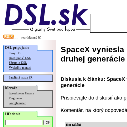
neprihlásený
SpaceX vyniesla ď
DSL pripojenie
Ceny DSL
druhej generácie
Dostupnosť DSL
Fórum o DSL
Výsledky meraní
Satelitná mapa SR
Diskusia k článku:
SpaceX v
generácie
Merače
Speedmeter
Merania
Prispievajte do diskusií ako
p
Pingmeter
Googlemeter
Komentár, na ktorý odpovedá
Hľadanie
Re: tááák!