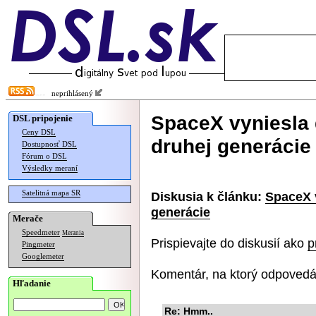
neprihlásený
SpaceX vyniesla ď
DSL pripojenie
Ceny DSL
druhej generácie
Dostupnosť DSL
Fórum o DSL
Výsledky meraní
Satelitná mapa SR
Diskusia k článku:
SpaceX v
generácie
Merače
Speedmeter
Merania
Prispievajte do diskusií ako
p
Pingmeter
Googlemeter
Komentár, na ktorý odpovedá
Hľadanie
Re: Hmm..