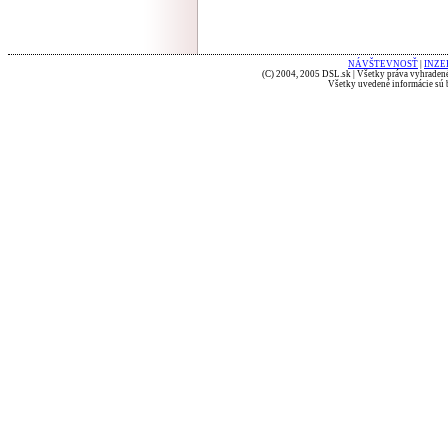
NÁVŠTEVNOSŤ
|
INZE
(C) 2004, 2005 DSL.sk | Všetky práva vyhradené
Všetky uvedené informácie sú b