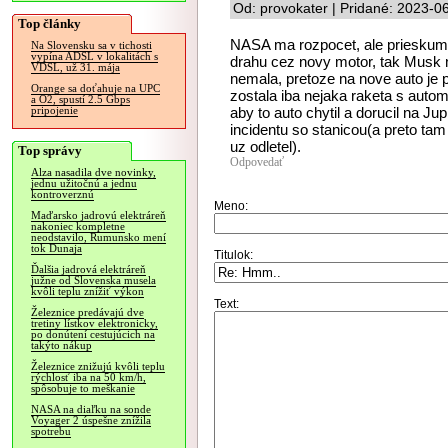
Od: provokater | Pridané: 2023-0
Top články
NASA ma rozpocet, ale prieskumy
Na Slovensku sa v tichosti
vypína ADSL v lokalitách s
drahu cez novy motor, tak Musk 
VDSL, už 31. mája
nemala, pretoze na nove auto je 
Orange sa doťahuje na UPC
zostala iba nejaka raketa s auto
a O2, spustí 2.5 Gbps
aby to auto chytil a dorucil na J
pripojenie
incidentu so stanicou(a preto tam
uz odletel).
Top správy
Odpovedať
Alza nasadila dve novinky,
jednu užitočnú a jednu
kontroverznú
Meno:
Maďarsko jadrovú elektráreň
nakoniec kompletne
neodstavilo, Rumunsko mení
tok Dunaja
Titulok:
Ďalšia jadrová elektráreň
južne od Slovenska musela
kvôli teplu znížiť výkon
Text:
Železnice predávajú dve
tretiny lístkov elektronicky,
po donútení cestujúcich na
takýto nákup
Železnice znižujú kvôli teplu
rýchlosť iba na 50 km/h,
spôsobuje to meškanie
NASA na diaľku na sonde
Voyager 2 úspešne znížila
spotrebu