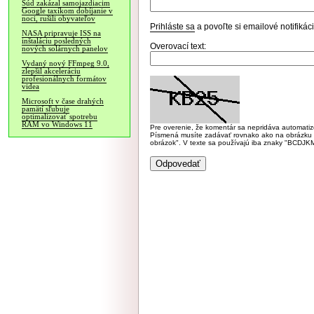
Súd zakázal samojazdiacim
Google taxíkom dobíjanie v
noci, rušili obyvateľov
Prihláste sa
a povoľte si emailové notifiká
NASA pripravuje ISS na
inštaláciu posledných
Overovací text:
nových solárnych panelov
Vydaný nový FFmpeg 9.0,
zlepšil akceleráciu
profesionálnych formátov
videa
Microsoft v čase drahých
pamätí sľubuje
optimalizovať spotrebu
RAM vo Windows 11
Pre overenie, že komentár sa nepridáva automatizov
Písmená musíte zadávať rovnako ako na obrázku veľk
obrázok". V texte sa používajú iba znaky "BC