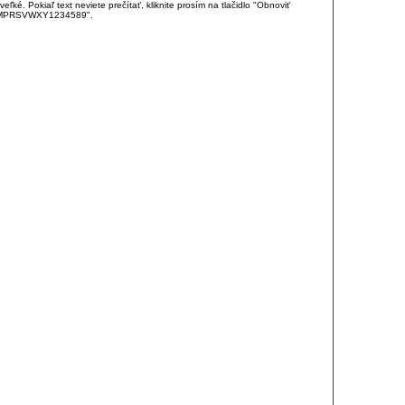
é. Pokiaľ text neviete prečítať, kliknite prosím na tlačidlo "Obnoviť
DJKMPRSVWXY1234589".