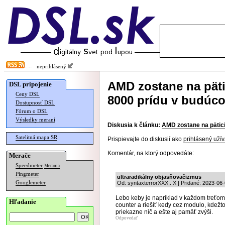
neprihlásený
AMD zostane na pät
DSL pripojenie
Ceny DSL
8000 prídu v budúc
Dostupnosť DSL
Fórum o DSL
Výsledky meraní
Diskusia k článku:
AMD zostane na pätic
Satelitná mapa SR
Prispievajte do diskusií ako
prihlásený užív
Komentár, na ktorý odpovedáte:
Merače
Speedmeter
Merania
Pingmeter
ultraradikálny objasňovačizmus
Googlemeter
Od: syntaxterrorXXX,. X | Pridané: 2023-06
Lebo keby je napríklad v každom treťom
Hľadanie
counter a riešiť kedy cez modulo, kdežt
priekazne nič a ešte aj pamäť zvýši.
Odpovedať