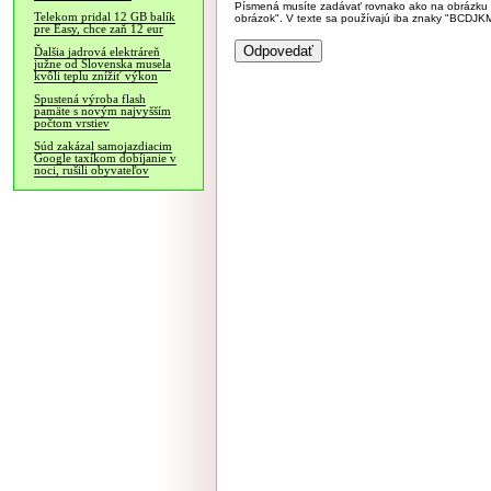
Písmená musíte zadávať rovnako ako na obrázku veľk
Telekom pridal 12 GB balík
obrázok". V texte sa používajú iba znaky "BC
pre Easy, chce zaň 12 eur
Ďalšia jadrová elektráreň
južne od Slovenska musela
kvôli teplu znížiť výkon
Spustená výroba flash
pamäte s novým najvyšším
počtom vrstiev
Súd zakázal samojazdiacim
Google taxíkom dobíjanie v
noci, rušili obyvateľov