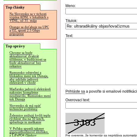
Meno:
Top články
Na Slovensku sa v tichosti
vypína ADSL v lokalitách s
Titulok:
VDSL, už 31. mája
Orange sa doťahuje na UPC
a O2, spustí 2.5 Gbps
pripojenie
Text:
Top správy
Chrome sa bude
aktualizovať dvakrát
týždenne, v budúcnosti sa
bude aktualizovať bez
reštartov
Rumunsko odstrelmi a
blokádou mení tok Dunaja,
aby udržalo jadrovú
elektráreň v chode
Maďarsko jadrovú elektráreň
Prihláste sa
a povoľte si emailové notifiká
nakoniec kompletne
neodstavilo, Rumunsko mení
tok Dunaja
Overovací text:
Slovensko.sk má opäť
technické problémy
Železnice znižujú kvôli teplu
rýchlosť iba na 50 km/h,
spôsobuje to meškanie
V Poľsku spustili takmer
gigawatthodinové úložisko,
z LiFePO4 článkov
Pre overenie, že komentár sa nepridáva automatizov