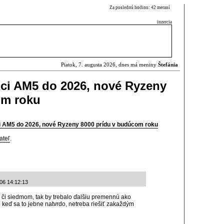
Za poslednú hodinu: 42 meraní
inzercia
Piatok, 7. augusta 2026, dnes má meniny
Štefánia
ici AM5 do 2026, nové Ryzeny
om roku
i AM5 do 2026, nové Ryzeny 8000 prídu v budúcom roku
ateľ
.
-06 14:12:13
 či siedmom, tak by trebalo ďalšiu premennú ako
o keď sa to jebne natvrdo, netreba riešiť zakaždým