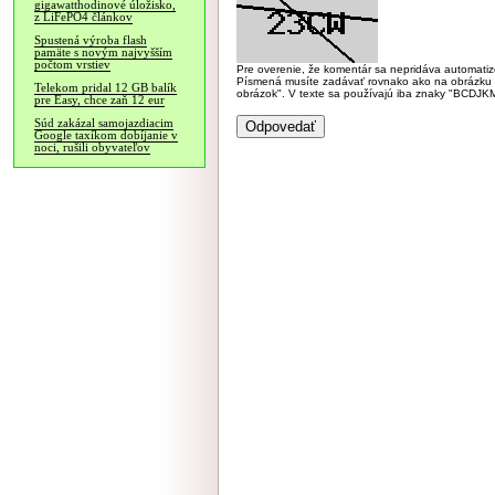
gigawatthodinové úložisko,
z LiFePO4 článkov
Spustená výroba flash
pamäte s novým najvyšším
počtom vrstiev
Pre overenie, že komentár sa nepridáva automatizov
Písmená musíte zadávať rovnako ako na obrázku veľk
Telekom pridal 12 GB balík
obrázok". V texte sa používajú iba znaky "BC
pre Easy, chce zaň 12 eur
Súd zakázal samojazdiacim
Google taxíkom dobíjanie v
noci, rušili obyvateľov