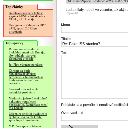
Od: KonspiSpace | Pridané: 2023-06-07 09:
Top články
Ľudia nikdy neboli vo vesmíre, tak aký 
Na Slovensku sa v tichosti
Odpovedať
vypína ADSL v lokalitách s
VDSL, už 31. mája
Meno:
Orange sa doťahuje na UPC
a O2, spustí 2.5 Gbps
pripojenie
Titulok:
Top správy
Rumunsko odstrelmi a
blokádou mení tok Dunaja,
Text:
aby udržalo jadrovú
elektráreň v chode
Joj Play výrazne zdražuje
Chrome sa bude
aktualizovať dvakrát
týždenne, v budúcnosti sa
bude aktualizovať bez
reštartov
Slovensko.sk má opäť
technické problémy
Maďarsko jadrovú elektráreň
nakoniec kompletne
Prihláste sa
a povoľte si emailové notifiká
neodstavilo, Rumunsko mení
tok Dunaja
Overovací text:
Železnice znižujú kvôli teplu
rýchlosť iba na 50 km/h,
spôsobuje to meškanie
V Poľsku spustili takmer