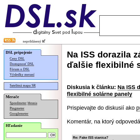
neprihlásený
Na ISS dorazila z
DSL pripojenie
Ceny DSL
ďalšie flexibilné
Dostupnosť DSL
Fórum o DSL
Výsledky meraní
Satelitná mapa SR
Diskusia k článku:
Na ISS d
flexibilné solárne panely
Merače
Speedmeter
Merania
Prispievajte do diskusií ako
p
Pingmeter
Googlemeter
Komentár, na ktorý odpovedá
Hľadanie
Re: Fake ISS stanica?