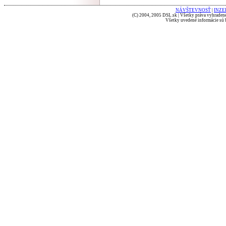
NÁVŠTEVNOSŤ
|
INZE
(C) 2004, 2005 DSL.sk | Všetky práva vyhradené
Všetky uvedené informácie sú b