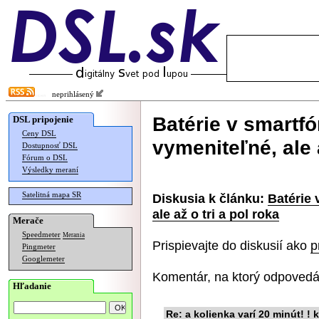
neprihlásený
Batérie v smartf
DSL pripojenie
Ceny DSL
vymeniteľné, ale a
Dostupnosť DSL
Fórum o DSL
Výsledky meraní
Satelitná mapa SR
Diskusia k článku:
Batérie
ale až o tri a pol roka
Merače
Speedmeter
Merania
Prispievajte do diskusií ako
p
Pingmeter
Googlemeter
Komentár, na ktorý odpovedá
Hľadanie
Re: a kolienka varí 20 minút! ! 