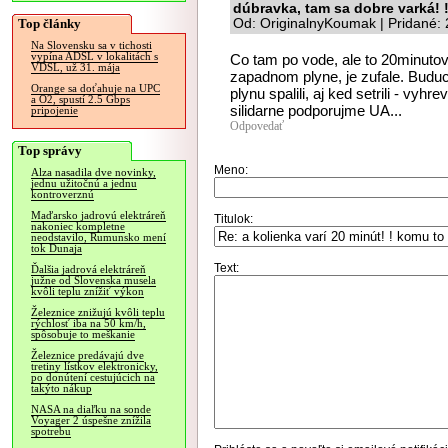
dúbravka, tam sa dobre varká! 
Top články
Od: OriginalnyKoumak | Pridané:
Na Slovensku sa v tichosti
vypína ADSL v lokalitách s
Co tam po vode, ale to 20minutov
VDSL, už 31. mája
zapadnom plyne, je zufale. Buduci
Orange sa doťahuje na UPC
plynu spalili, aj ked setrili - vyhr
a O2, spustí 2.5 Gbps
silidarne podporujme UA...
pripojenie
Odpovedať
Top správy
Meno:
Alza nasadila dve novinky,
jednu užitočnú a jednu
kontroverznú
Maďarsko jadrovú elektráreň
Titulok:
nakoniec kompletne
neodstavilo, Rumunsko mení
tok Dunaja
Text:
Ďalšia jadrová elektráreň
južne od Slovenska musela
kvôli teplu znížiť výkon
Železnice znižujú kvôli teplu
rýchlosť iba na 50 km/h,
spôsobuje to meškanie
Železnice predávajú dve
tretiny lístkov elektronicky,
po donútení cestujúcich na
takýto nákup
NASA na diaľku na sonde
Voyager 2 úspešne znížila
spotrebu