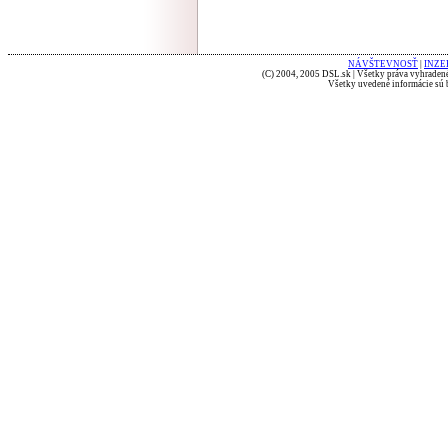
NÁVŠTEVNOSŤ
|
INZE
(C) 2004, 2005 DSL.sk | Všetky práva vyhradené
Všetky uvedené informácie sú b