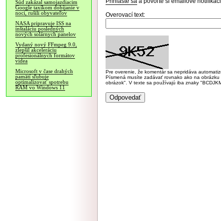
Prihláste sa
a povoľte si emailové notifiká
Súd zakázal samojazdiacim
Google taxíkom dobíjanie v
noci, rušili obyvateľov
Overovací text:
NASA pripravuje ISS na
inštaláciu posledných
nových solárnych panelov
Vydaný nový FFmpeg 9.0,
zlepšil akceleráciu
profesionálnych formátov
videa
Microsoft v čase drahých
Pre overenie, že komentár sa nepridáva automatizov
pamätí sľubuje
Písmená musíte zadávať rovnako ako na obrázku veľk
optimalizovať spotrebu
obrázok". V texte sa používajú iba znaky "BC
RAM vo Windows 11