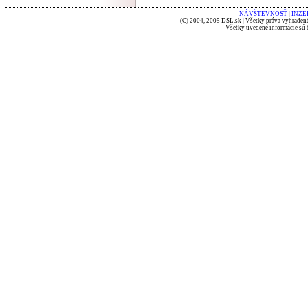
NÁVŠTEVNOSŤ
|
INZE
(C) 2004, 2005 DSL.sk | Všetky práva vyhradené
Všetky uvedené informácie sú b