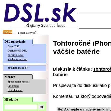
neprihlásený
Tohtoročné iPho
DSL pripojenie
Ceny DSL
väčšie batérie
Dostupnosť DSL
Fórum o DSL
Výsledky meraní
Satelitná mapa SR
Diskusia k článku:
Tohtoro
batérie
Merače
Speedmeter
Merania
Prispievajte do diskusií ako
p
Pingmeter
Googlemeter
Komentár, na ktorý odpovedá
Hľadanie
Re: Ak nejde o riadený únik, inc