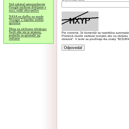
Súd zakázal samojazdiacim
Google taxíkom dobíjanie v
noci, rušili obyvateľov
NASA na diaľku na sonde
Voyager 2 úspešne znížila
spotrebu
Misia na záchranu teleskopu
Swift ešte nie je stratená,
Pre overenie, že komentár sa nepridáva automatizov
podarilo sa spomaliť jej
Písmená musíte zadávať rovnako ako na obrázku veľk
otáčanie
obrázok". V texte sa používajú iba znaky "BC