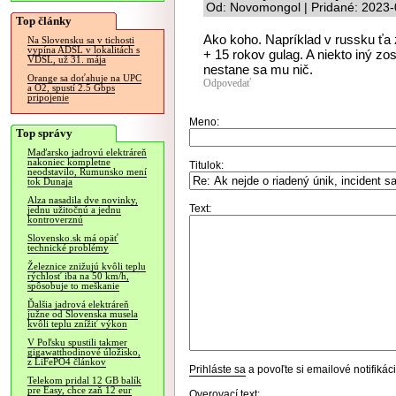
Od: Novomongol | Pridané: 2023-
Top články
Ako koho. Napríklad v russku ťa 
Na Slovensku sa v tichosti
vypína ADSL v lokalitách s
+ 15 rokov gulag. A niekto iný zost
VDSL, už 31. mája
nestane sa mu nič.
Orange sa doťahuje na UPC
Odpovedať
a O2, spustí 2.5 Gbps
pripojenie
Meno:
Top správy
Maďarsko jadrovú elektráreň
nakoniec kompletne
Titulok:
neodstavilo, Rumunsko mení
tok Dunaja
Alza nasadila dve novinky,
Text:
jednu užitočnú a jednu
kontroverznú
Slovensko.sk má opäť
technické problémy
Železnice znižujú kvôli teplu
rýchlosť iba na 50 km/h,
spôsobuje to meškanie
Ďalšia jadrová elektráreň
južne od Slovenska musela
kvôli teplu znížiť výkon
V Poľsku spustili takmer
gigawatthodinové úložisko,
z LiFePO4 článkov
Prihláste sa
a povoľte si emailové notifiká
Telekom pridal 12 GB balík
pre Easy, chce zaň 12 eur
Overovací text: