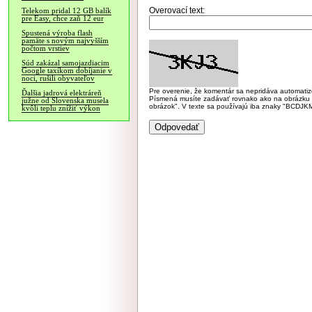
Overovací text:
Telekom pridal 12 GB balík
pre Easy, chce zaň 12 eur
Spustená výroba flash
pamäte s novým najvyšším
počtom vrstiev
Súd zakázal samojazdiacim
Google taxíkom dobíjanie v
noci, rušili obyvateľov
Pre overenie, že komentár sa nepridáva automatizov
Ďalšia jadrová elektráreň
Písmená musíte zadávať rovnako ako na obrázku veľk
južne od Slovenska musela
obrázok". V texte sa používajú iba znaky "BC
kvôli teplu znížiť výkon