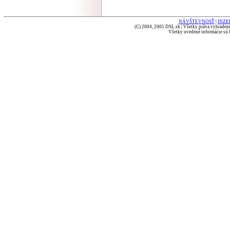
NÁVŠTEVNOSŤ
|
INZE
(C) 2004, 2005 DSL.sk | Všetky práva vyhradené
Všetky uvedené informácie sú b