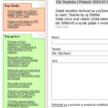
Od: Radimko | Pridané: 2023-07-
Top články
Zatiaľ nevidím dvôvod na zvýšeni
Na Slovensku sa v tichosti
vypína ADSL v lokalitách s
to stačí. Stačilo by aj 25Mbit.
VDSL, už 31. mája
Stále chce mať niekto 1Gbit intern
Orange sa doťahuje na UPC
ide 300km/h a aj tak pôjde v me
a O2, spustí 2.5 Gbps
Odpovedať
pripojenie
Top správy
Meno:
Chrome sa bude
aktualizovať dvakrát
týždenne, v budúcnosti sa
Titulok:
bude aktualizovať bez
reštartov
Rumunsko odstrelmi a
blokádou mení tok Dunaja,
Text:
aby udržalo jadrovú
elektráreň v chode
Maďarsko jadrovú elektráreň
nakoniec kompletne
neodstavilo, Rumunsko mení
tok Dunaja
Slovensko.sk má opäť
technické problémy
Železnice znižujú kvôli teplu
rýchlosť iba na 50 km/h,
spôsobuje to meškanie
V Poľsku spustili takmer
gigawatthodinové úložisko,
Prihláste sa
a povoľte si emailové notifiká
z LiFePO4 článkov