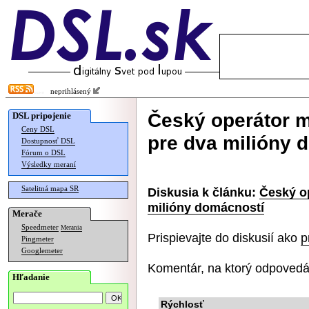
neprihlásený
Český operátor m
DSL pripojenie
Ceny DSL
pre dva milióny 
Dostupnosť DSL
Fórum o DSL
Výsledky meraní
Satelitná mapa SR
Diskusia k článku:
Český op
milióny domácností
Merače
Speedmeter
Merania
Prispievajte do diskusií ako
p
Pingmeter
Googlemeter
Komentár, na ktorý odpovedá
Hľadanie
Rýchlosť