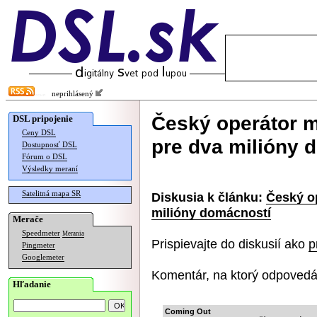
neprihlásený
Český operátor m
DSL pripojenie
Ceny DSL
pre dva milióny 
Dostupnosť DSL
Fórum o DSL
Výsledky meraní
Satelitná mapa SR
Diskusia k článku:
Český op
milióny domácností
Merače
Speedmeter
Merania
Prispievajte do diskusií ako
p
Pingmeter
Googlemeter
Komentár, na ktorý odpovedá
Hľadanie
Coming Out