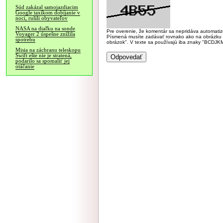
Súd zakázal samojazdiacim
Google taxíkom dobíjanie v
noci, rušili obyvateľov
NASA na diaľku na sonde
Pre overenie, že komentár sa nepridáva automatizov
Voyager 2 úspešne znížila
Písmená musíte zadávať rovnako ako na obrázku veľk
spotrebu
obrázok". V texte sa používajú iba znaky "BC
Misia na záchranu teleskopu
Swift ešte nie je stratená,
podarilo sa spomaliť jej
otáčanie