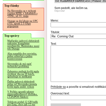
Od: Rud&#959;lf D&#959;vičín | Pridané: 20
Top články
Som pedofil, ale liečim sa.
Na Slovensku sa v tichosti
Odpovedať
vypína ADSL v lokalitách s
VDSL, už 31. mája
Meno:
Orange sa doťahuje na UPC
a O2, spustí 2.5 Gbps
pripojenie
Titulok:
Top správy
Maďarsko jadrovú elektráreň
nakoniec kompletne
Text:
neodstavilo, Rumunsko mení
tok Dunaja
Alza nasadila dve novinky,
jednu užitočnú a jednu
kontroverznú
Slovensko.sk má opäť
technické problémy
Železnice znižujú kvôli teplu
rýchlosť iba na 50 km/h,
spôsobuje to meškanie
Ďalšia jadrová elektráreň
južne od Slovenska musela
Prihláste sa
a povoľte si emailové notifiká
kvôli teplu znížiť výkon
V Poľsku spustili takmer
Overovací text:
gigawatthodinové úložisko,
z LiFePO4 článkov
Telekom pridal 12 GB balík
pre Easy, chce zaň 12 eur