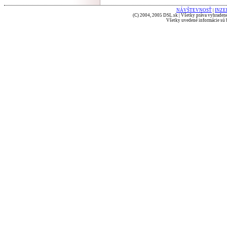
NÁVŠTEVNOSŤ
|
INZE
(C) 2004, 2005 DSL.sk | Všetky práva vyhradené
Všetky uvedené informácie sú b