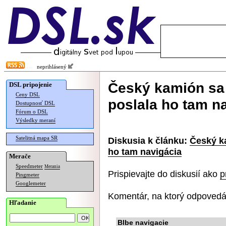
neprihlásený
Český kamión sa 
DSL pripojenie
Ceny DSL
poslala ho tam n
Dostupnosť DSL
Fórum o DSL
Výsledky meraní
Satelitná mapa SR
Diskusia k článku:
Český ka
ho tam navigácia
Merače
Speedmeter
Merania
Prispievajte do diskusií ako
p
Pingmeter
Googlemeter
Komentár, na ktorý odpovedá
Hľadanie
Blbe navigacie