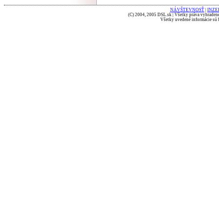
NÁVŠTEVNOSŤ
|
INZE
(C) 2004, 2005 DSL.sk | Všetky práva vyhradené
Všetky uvedené informácie sú b