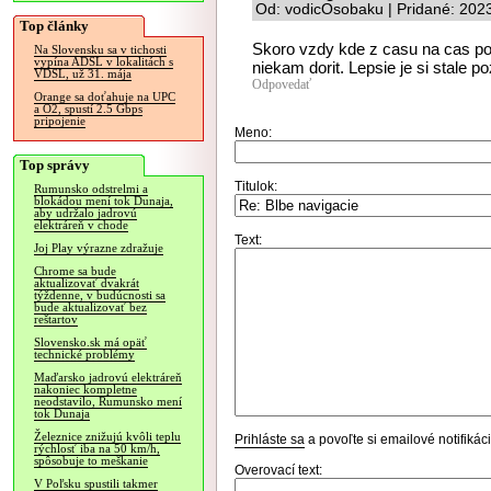
Od: vodicOsobaku | Pridané: 202
Top články
Skoro vzdy kde z casu na cas pot
Na Slovensku sa v tichosti
vypína ADSL v lokalitách s
niekam dorit. Lepsie je si stale p
VDSL, už 31. mája
Odpovedať
Orange sa doťahuje na UPC
a O2, spustí 2.5 Gbps
pripojenie
Meno:
Top správy
Titulok:
Rumunsko odstrelmi a
blokádou mení tok Dunaja,
aby udržalo jadrovú
elektráreň v chode
Text:
Joj Play výrazne zdražuje
Chrome sa bude
aktualizovať dvakrát
týždenne, v budúcnosti sa
bude aktualizovať bez
reštartov
Slovensko.sk má opäť
technické problémy
Maďarsko jadrovú elektráreň
nakoniec kompletne
neodstavilo, Rumunsko mení
tok Dunaja
Železnice znižujú kvôli teplu
Prihláste sa
a povoľte si emailové notifiká
rýchlosť iba na 50 km/h,
spôsobuje to meškanie
Overovací text:
V Poľsku spustili takmer