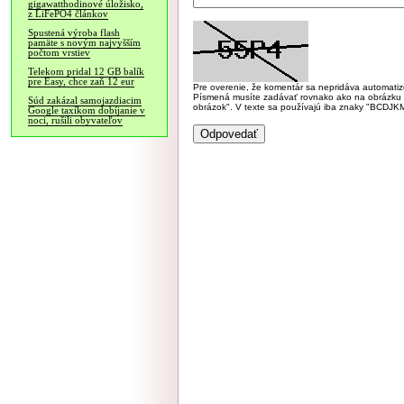
gigawatthodinové úložisko,
z LiFePO4 článkov
Spustená výroba flash
pamäte s novým najvyšším
počtom vrstiev
Telekom pridal 12 GB balík
pre Easy, chce zaň 12 eur
Pre overenie, že komentár sa nepridáva automatizov
Písmená musíte zadávať rovnako ako na obrázku veľk
Súd zakázal samojazdiacim
obrázok". V texte sa používajú iba znaky "BC
Google taxíkom dobíjanie v
noci, rušili obyvateľov