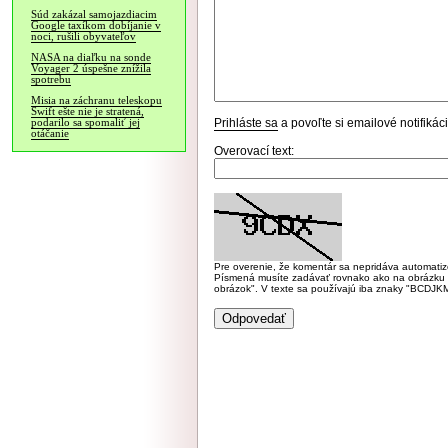
Súd zakázal samojazdiacim
Google taxíkom dobíjanie v
noci, rušili obyvateľov
NASA na diaľku na sonde
Voyager 2 úspešne znížila
spotrebu
Misia na záchranu teleskopu
Swift ešte nie je stratená,
Prihláste sa
a povoľte si emailové notifiká
podarilo sa spomaliť jej
otáčanie
Overovací text:
Pre overenie, že komentár sa nepridáva automatizov
Písmená musíte zadávať rovnako ako na obrázku veľk
obrázok". V texte sa používajú iba znaky "BC