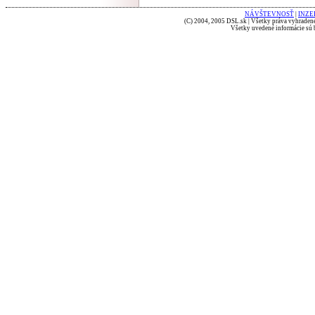
NÁVŠTEVNOSŤ
|
INZE
(C) 2004, 2005 DSL.sk | Všetky práva vyhradené
Všetky uvedené informácie sú b