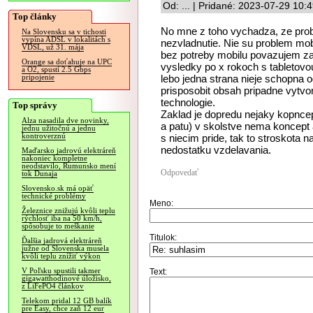
Od: ... | Pridané: 2023-07-29 10:
Top články
No mne z toho vychadza, ze probe
Na Slovensku sa v tichosti
vypína ADSL v lokalitách s
nezvladnutie. Nie su problem mobi
VDSL, už 31. mája
bez potreby mobilu povazujem za 
Orange sa doťahuje na UPC
vysledky po x rokoch s tabletovou
a O2, spustí 2.5 Gbps
lebo jedna strana nieje schopna o
pripojenie
prisposobit obsah pripadne vytvori
technologie.
Top správy
Zaklad je dopredu nejaky kopnce
Alza nasadila dve novinky,
a patu) v skolstve nema koncept a
jednu užitočnú a jednu
kontroverznú
s niecim pride, tak to stroskota 
nedostatku vzdelavania.
Maďarsko jadrovú elektráreň
nakoniec kompletne
neodstavilo, Rumunsko mení
Odpovedať
tok Dunaja
Slovensko.sk má opäť
technické problémy
Meno:
Železnice znižujú kvôli teplu
rýchlosť iba na 50 km/h,
spôsobuje to meškanie
Titulok:
Ďalšia jadrová elektráreň
južne od Slovenska musela
kvôli teplu znížiť výkon
V Poľsku spustili takmer
Text:
gigawatthodinové úložisko,
z LiFePO4 článkov
Telekom pridal 12 GB balík
pre Easy, chce zaň 12 eur