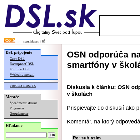
neprihlásený
OSN odporúča na
DSL pripojenie
Ceny DSL
smartfóny v škol
Dostupnosť DSL
Fórum o DSL
Výsledky meraní
Satelitná mapa SR
Diskusia k článku:
OSN odp
v školách
Merače
Speedmeter
Merania
Prispievajte do diskusií ako
p
Pingmeter
Googlemeter
Komentár, na ktorý odpovedá
Hľadanie
Re: suhlasim