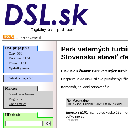
neprihlásený
Park veterných turb
DSL pripojenie
Ceny DSL
Slovensku stavať ďa
Dostupnosť DSL
Fórum o DSL
Výsledky meraní
Diskusia k článku:
Park veterných turbí
Satelitná mapa SR
Prispievajte do diskusií ako
prihlásený užív
Komentár, na ktorý odpovedáte:
Merače
Speedmeter
Merania
Pingmeter
Re: Maximalne
Googlemeter
Od: Kvík? | Pridané: 2023-08-02 23:40:16
Enercon E101 má hub vo výške 135 metr
Hľadanie
veľké nie sú.
Odpovedať