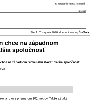
Za poslednú hodinu: 30 meraní
inzercia
Piatok, 7. augusta 2026, dnes má meniny
Štefánia
ín chce na západnom
lšia spoločnosť
n chce na západnom Slovensku stavať ďalšia spoločnosť
ateľ
.
ov a rotor s priemerom 101 metrov. Takže až také