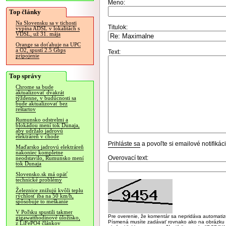
Meno:
Top články
Na Slovensku sa v tichosti
Titulok:
vypína ADSL v lokalitách s
VDSL, už 31. mája
Orange sa doťahuje na UPC
a O2, spustí 2.5 Gbps
Text:
pripojenie
Top správy
Chrome sa bude
aktualizovať dvakrát
týždenne, v budúcnosti sa
bude aktualizovať bez
reštartov
Rumunsko odstrelmi a
blokádou mení tok Dunaja,
aby udržalo jadrovú
elektráreň v chode
Prihláste sa
a povoľte si emailové notifiká
Maďarsko jadrovú elektráreň
nakoniec kompletne
Overovací text:
neodstavilo, Rumunsko mení
tok Dunaja
Slovensko.sk má opäť
technické problémy
Železnice znižujú kvôli teplu
rýchlosť iba na 50 km/h,
spôsobuje to meškanie
V Poľsku spustili takmer
Pre overenie, že komentár sa nepridáva automatizov
gigawatthodinové úložisko,
Písmená musíte zadávať rovnako ako na obrázku veľk
z LiFePO4 článkov