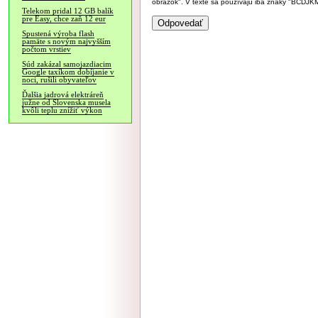
obrázok". V texte sa používajú iba znaky "BC
Telekom pridal 12 GB balík
pre Easy, chce zaň 12 eur
Spustená výroba flash
pamäte s novým najvyšším
počtom vrstiev
Súd zakázal samojazdiacim
Google taxíkom dobíjanie v
noci, rušili obyvateľov
Ďalšia jadrová elektráreň
južne od Slovenska musela
kvôli teplu znížiť výkon