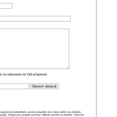
cie na odpovede na Váš príspevok.
anými prostriedkami, prosím prepíšte text, ktorý vidíte na obrázku.
é. Pokiaľ text neviete prečítať, kliknite prosím na tlačidlo "Obnoviť