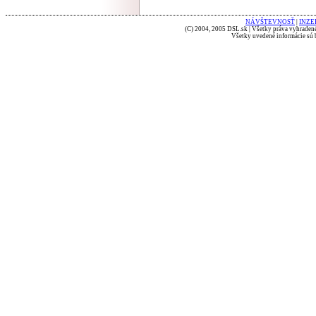
NÁVŠTEVNOSŤ
|
INZE
(C) 2004, 2005 DSL.sk | Všetky práva vyhradené
Všetky uvedené informácie sú b