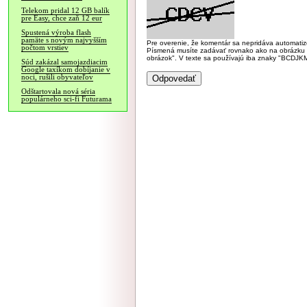
Telekom pridal 12 GB balík
pre Easy, chce zaň 12 eur
Spustená výroba flash
pamäte s novým najvyšším
Pre overenie, že komentár sa nepridáva automatizov
počtom vrstiev
Písmená musíte zadávať rovnako ako na obrázku veľk
obrázok". V texte sa používajú iba znaky "BC
Súd zakázal samojazdiacim
Google taxíkom dobíjanie v
noci, rušili obyvateľov
Odštartovala nová séria
populárneho sci-fi Futurama