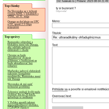
Od: hulakalo to | Pridané: 2023-08-04 21:49
Top články
ty si buzerant ?
Na Slovensku sa v tichosti
Odpovedať
vypína ADSL v lokalitách s
VDSL, už 31. mája
Meno:
Orange sa doťahuje na UPC
a O2, spustí 2.5 Gbps
pripojenie
Titulok:
Top správy
Rumunsko odstrelmi a
blokádou mení tok Dunaja,
Text:
aby udržalo jadrovú
elektráreň v chode
Chrome sa bude
aktualizovať dvakrát
týždenne, v budúcnosti sa
bude aktualizovať bez
reštartov
Maďarsko jadrovú elektráreň
nakoniec kompletne
neodstavilo, Rumunsko mení
tok Dunaja
Slovensko.sk má opäť
technické problémy
Prihláste sa
a povoľte si emailové notifiká
Železnice znižujú kvôli teplu
rýchlosť iba na 50 km/h,
Overovací text:
spôsobuje to meškanie
V Poľsku spustili takmer
gigawatthodinové úložisko,
z LiFePO4 článkov