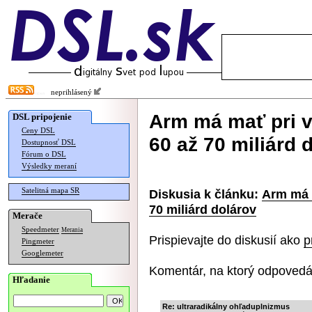
neprihlásený
Arm má mať pri v
DSL pripojenie
Ceny DSL
60 až 70 miliárd 
Dostupnosť DSL
Fórum o DSL
Výsledky meraní
Satelitná mapa SR
Diskusia k článku:
Arm má 
70 miliárd dolárov
Merače
Speedmeter
Merania
Prispievajte do diskusií ako
p
Pingmeter
Googlemeter
Komentár, na ktorý odpovedá
Hľadanie
Re: ultraradikálny ohľaduplnizmus