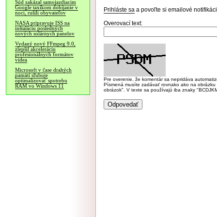
Súd zakázal samojazdiacim
Google taxíkom dobíjanie v
Prihláste sa
a povoľte si emailové notifiká
noci, rušili obyvateľov
Overovací text:
NASA pripravuje ISS na
inštaláciu posledných
nových solárnych panelov
Vydaný nový FFmpeg 9.0,
zlepšil akceleráciu
profesionálnych formátov
videa
Microsoft v čase drahých
pamätí sľubuje
Pre overenie, že komentár sa nepridáva automatizov
optimalizovať spotrebu
Písmená musíte zadávať rovnako ako na obrázku veľk
RAM vo Windows 11
obrázok". V texte sa používajú iba znaky "BC