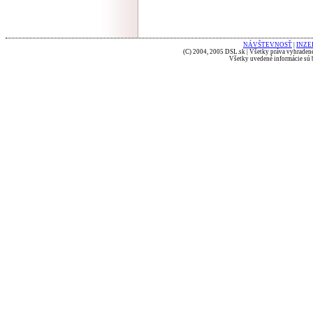
NÁVŠTEVNOSŤ
|
INZE
(C) 2004, 2005 DSL.sk | Všetky práva vyhradené
Všetky uvedené informácie sú b