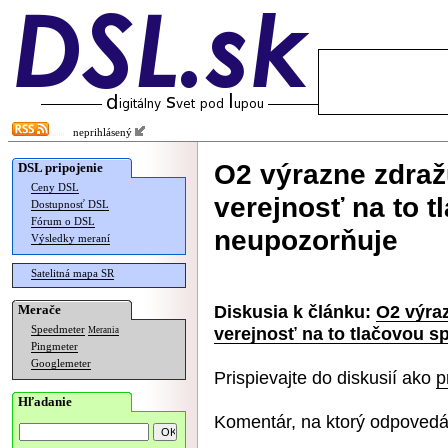
neprihlásený
O2 výrazne zdraž
DSL pripojenie
Ceny DSL
verejnosť na to 
Dostupnosť DSL
Fórum o DSL
neupozorňuje
Výsledky meraní
Satelitná mapa SR
Diskusia k článku:
O2 výraz
Merače
verejnosť na to tlačovou 
Speedmeter
Merania
Pingmeter
Googlemeter
Prispievajte do diskusií ako
p
Hľadanie
Komentár, na ktorý odpovedá