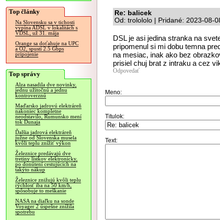
Top články
Re: balicek
Od: trolololo | Pridané: 2023-08-
Na Slovensku sa v tichosti
vypína ADSL v lokalitách s
VDSL, už 31. mája
DSL je asi jedina stranka na svet
Orange sa doťahuje na UPC
pripomenul si mi dobu temna pre
a O2, spustí 2.5 Gbps
na mesiac, inak ako bez obrazkov
pripojenie
prisiel chuj brat z intraku a cez 
Odpovedať
Top správy
Alza nasadila dve novinky,
jednu užitočnú a jednu
Meno:
kontroverznú
Maďarsko jadrovú elektráreň
nakoniec kompletne
Titulok:
neodstavilo, Rumunsko mení
tok Dunaja
Ďalšia jadrová elektráreň
južne od Slovenska musela
Text:
kvôli teplu znížiť výkon
Železnice predávajú dve
tretiny lístkov elektronicky,
po donútení cestujúcich na
takýto nákup
Železnice znižujú kvôli teplu
rýchlosť iba na 50 km/h,
spôsobuje to meškanie
NASA na diaľku na sonde
Voyager 2 úspešne znížila
spotrebu