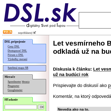
neprihlásený
Let vesmírneho 
DSL pripojenie
Ceny DSL
odkladá už na bu
Dostupnosť DSL
Fórum o DSL
Výsledky meraní
Satelitná mapa SR
Diskusia k článku:
Let ves
už na budúci rok
Merače
Speedmeter
Merania
Prispievajte do diskusií ako
p
Pingmeter
Googlemeter
Komentár, na ktorý odpovedá
Hľadanie
Nevedia ako na to.