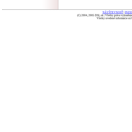
NÁVŠTEVNOSŤ
|
INZE
(C) 2004, 2005 DSL.sk | Všetky práva vyhradené
Všetky uvedené informácie sú b