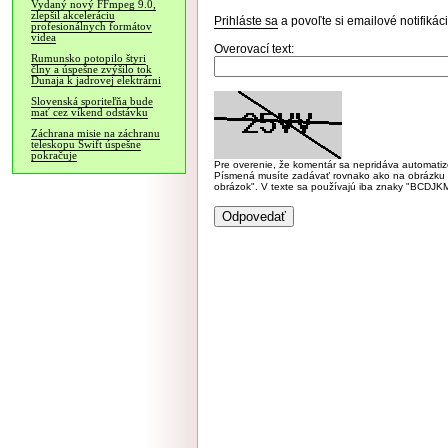
Vydaný nový FFmpeg 9.0,
zlepšil akceleráciu
Prihláste sa
a povoľte si emailové notifiká
profesionálnych formátov
videa
Overovací text:
Rumunsko potopilo štyri
člny a úspešne zvýšilo tok
Dunaja k jadrovej elektrárni
Slovenská sporiteľňa bude
mať cez víkend odstávku
Záchrana misie na záchranu
teleskopu Swift úspešne
pokračuje
Pre overenie, že komentár sa nepridáva automatizov
Písmená musíte zadávať rovnako ako na obrázku veľk
obrázok". V texte sa používajú iba znaky "BC