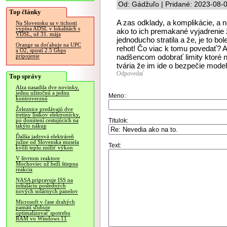
Od: Gádžuľo | Pridané: 2023-08-
Top články
A zas odklady, a komplikácie, a 
Na Slovensku sa v tichosti
vypína ADSL v lokalitách s
ako to ich premakané vyjadrenie 
VDSL, už 31. mája
jednoducho stratila a že, je to b
Orange sa doťahuje na UPC
rehot! Čo viac k tomu povedať? 
a O2, spustí 2.5 Gbps
nadšencom odobrať limity ktoré na
pripojenie
tvária že im ide o bezpečie modelá
Odpovedať
Top správy
Alza nasadila dve novinky,
jednu užitočnú a jednu
Meno:
kontroverznú
Železnice predávajú dve
tretiny lístkov elektronicky,
Titulok:
po donútení cestujúcich na
takýto nákup
Ďalšia jadrová elektráreň
južne od Slovenska musela
Text:
kvôli teplu znížiť výkon
V štvrtom reaktore
Mochoviec už beží štiepna
reakcia
NASA pripravuje ISS na
inštaláciu posledných
nových solárnych panelov
Microsoft v čase drahých
pamätí sľubuje
optimalizovať spotrebu
RAM vo Windows 11