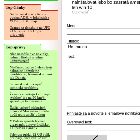
nainštalovat,lebo bo zasratá amer
len win 10
Top články
Odpovedať
Na Slovensku sa v tichosti
vypína ADSL v lokalitách s
VDSL, už 31. mája
Meno:
Orange sa doťahuje na UPC
a O2, spustí 2.5 Gbps
pripojenie
Titulok:
Top správy
Alza nasadila dve novinky,
Text:
jednu užitočnú a jednu
kontroverznú
Maďarsko jadrovú elektráreň
nakoniec kompletne
neodstavilo, Rumunsko mení
tok Dunaja
Slovensko.sk má opäť
technické problémy
Železnice znižujú kvôli teplu
rýchlosť iba na 50 km/h,
spôsobuje to meškanie
Ďalšia jadrová elektráreň
južne od Slovenska musela
Prihláste sa
a povoľte si emailové notifiká
kvôli teplu znížiť výkon
V Poľsku spustili takmer
Overovací text:
gigawatthodinové úložisko,
z LiFePO4 článkov
Telekom pridal 12 GB balík
pre Easy, chce zaň 12 eur