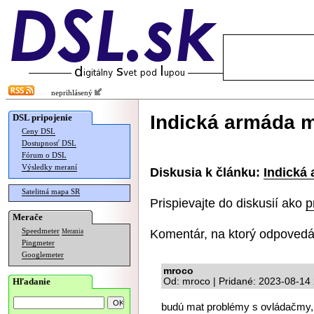
neprihlásený
Indická armáda 
DSL pripojenie
Ceny DSL
Dostupnosť DSL
Fórum o DSL
Výsledky meraní
Diskusia k článku:
Indická
Satelitná mapa SR
Prispievajte do diskusií ako
p
Merače
Komentár, na ktorý odpovedá
Speedmeter
Merania
Pingmeter
Googlemeter
mroco
Hľadanie
Od: mroco | Pridané: 2023-08-14
budú mat problémy s ovládačmy, 