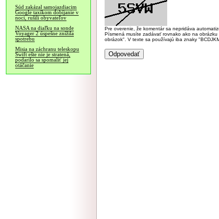
Súd zakázal samojazdiacim
Google taxíkom dobíjanie v
noci, rušili obyvateľov
NASA na diaľku na sonde
Pre overenie, že komentár sa nepridáva automatizov
Voyager 2 úspešne znížila
Písmená musíte zadávať rovnako ako na obrázku veľk
spotrebu
obrázok". V texte sa používajú iba znaky "BC
Misia na záchranu teleskopu
Swift ešte nie je stratená,
podarilo sa spomaliť jej
otáčanie