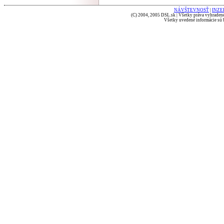
NÁVŠTEVNOSŤ
|
INZE
(C) 2004, 2005 DSL.sk | Všetky práva vyhradené
Všetky uvedené informácie sú b