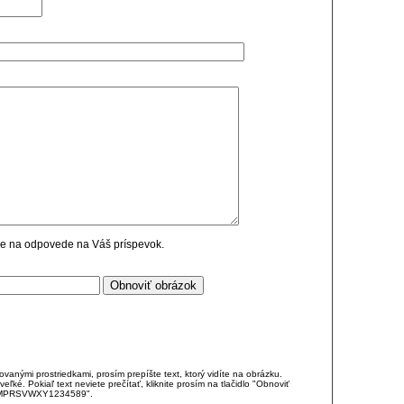
cie na odpovede na Váš príspevok.
anými prostriedkami, prosím prepíšte text, ktorý vidíte na obrázku.
é. Pokiaľ text neviete prečítať, kliknite prosím na tlačidlo "Obnoviť
DJKMPRSVWXY1234589".