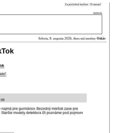
Za poslednú hodinu: 19 meraní
inzercia
Sobota, 8. augusta 2026, dnes má meniny
Oskár
kTok
Tok
ateľ
.
:08
ené najmä pre gurmánov. Bezodný miešok zase pre
. Staršie modely detektora lži poznáme pod pojmom