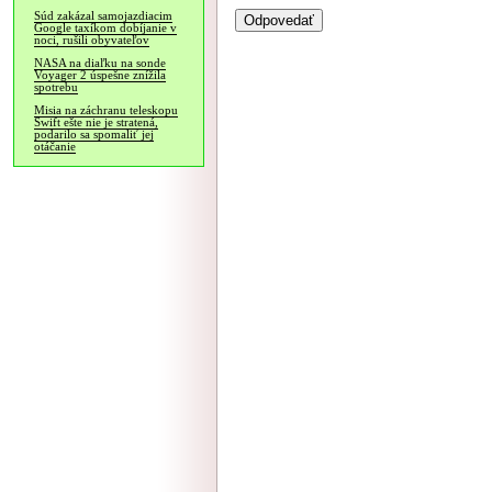
Súd zakázal samojazdiacim
Google taxíkom dobíjanie v
noci, rušili obyvateľov
NASA na diaľku na sonde
Voyager 2 úspešne znížila
spotrebu
Misia na záchranu teleskopu
Swift ešte nie je stratená,
podarilo sa spomaliť jej
otáčanie