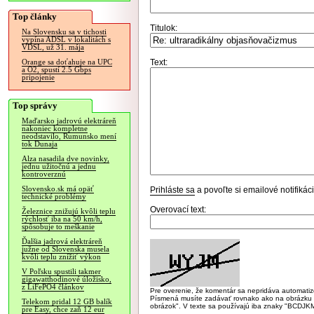
Top články
Titulok:
Na Slovensku sa v tichosti
vypína ADSL v lokalitách s
VDSL, už 31. mája
Text:
Orange sa doťahuje na UPC
a O2, spustí 2.5 Gbps
pripojenie
Top správy
Maďarsko jadrovú elektráreň
nakoniec kompletne
neodstavilo, Rumunsko mení
tok Dunaja
Alza nasadila dve novinky,
jednu užitočnú a jednu
kontroverznú
Slovensko.sk má opäť
Prihláste sa
a povoľte si emailové notifiká
technické problémy
Overovací text:
Železnice znižujú kvôli teplu
rýchlosť iba na 50 km/h,
spôsobuje to meškanie
Ďalšia jadrová elektráreň
južne od Slovenska musela
kvôli teplu znížiť výkon
V Poľsku spustili takmer
gigawatthodinové úložisko,
z LiFePO4 článkov
Pre overenie, že komentár sa nepridáva automatizov
Písmená musíte zadávať rovnako ako na obrázku veľk
Telekom pridal 12 GB balík
obrázok". V texte sa používajú iba znaky "BC
pre Easy, chce zaň 12 eur