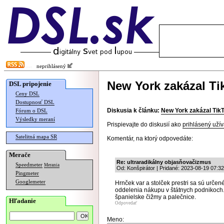
neprihlásený
New York zakázal Ti
DSL pripojenie
Ceny DSL
Dostupnosť DSL
Diskusia k článku:
New York zakázal Tik
Fórum o DSL
Výsledky meraní
Prispievajte do diskusií ako
prihlásený užív
Satelitná mapa SR
Komentár, na ktorý odpovedáte:
Merače
Re: ultraradikálny objasňovačizmus
Speedmeter
Merania
Od: Konšpirátor | Pridané: 2023-08-19 07:32
Pingmeter
Googlemeter
Hrnček var a stolček prestri sa sú urč
oddelenia nákupu v štátnych podnikoch
španielske čižmy a palečnice.
Hľadanie
Odpovedať
Meno: