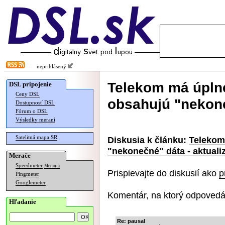
neprihlásený
Telekom má úplne
DSL pripojenie
Ceny DSL
obsahujú "nekone
Dostupnosť DSL
Fórum o DSL
Výsledky meraní
Satelitná mapa SR
Diskusia k článku:
Telekom
"nekonečné" dáta - aktualiz
Merače
Speedmeter
Merania
Prispievajte do diskusií ako
p
Pingmeter
Googlemeter
Komentár, na ktorý odpovedá
Hľadanie
Re: pausal