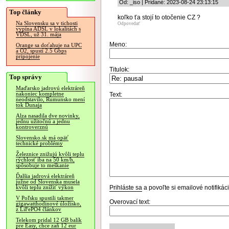
Od: _iso | Pridané: 2023-08-24 23:13:15
Top články
koľko ťa stojí to otočenie CZ ?
Na Slovensku sa v tichosti
Odpovedať
vypína ADSL v lokalitách s
VDSL, už 31. mája
Meno:
Orange sa doťahuje na UPC
a O2, spustí 2.5 Gbps
pripojenie
Titulok:
Top správy
Maďarsko jadrovú elektráreň
nakoniec kompletne
Text:
neodstavilo, Rumunsko mení
tok Dunaja
Alza nasadila dve novinky,
jednu užitočnú a jednu
kontroverznú
Slovensko.sk má opäť
technické problémy
Železnice znižujú kvôli teplu
rýchlosť iba na 50 km/h,
spôsobuje to meškanie
Ďalšia jadrová elektráreň
južne od Slovenska musela
Prihláste sa
a povoľte si emailové notifiká
kvôli teplu znížiť výkon
V Poľsku spustili takmer
Overovací text:
gigawatthodinové úložisko,
z LiFePO4 článkov
Telekom pridal 12 GB balík
pre Easy, chce zaň 12 eur