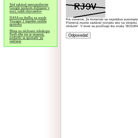
Súd zakázal samojazdiacim
Google taxíkom dobíjanie v
noci, rušili obyvateľov
NASA na diaľku na sonde
Pre overenie, že komentár sa nepridáva automatizov
Voyager 2 úspešne znížila
Písmená musíte zadávať rovnako ako na obrázku veľk
spotrebu
obrázok". V texte sa používajú iba znaky "BC
Misia na záchranu teleskopu
Swift ešte nie je stratená,
podarilo sa spomaliť jej
otáčanie