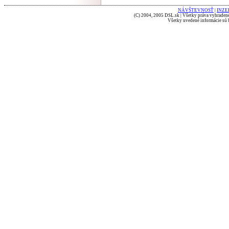
NÁVŠTEVNOSŤ
|
INZE
(C) 2004, 2005 DSL.sk | Všetky práva vyhradené
Všetky uvedené informácie sú b