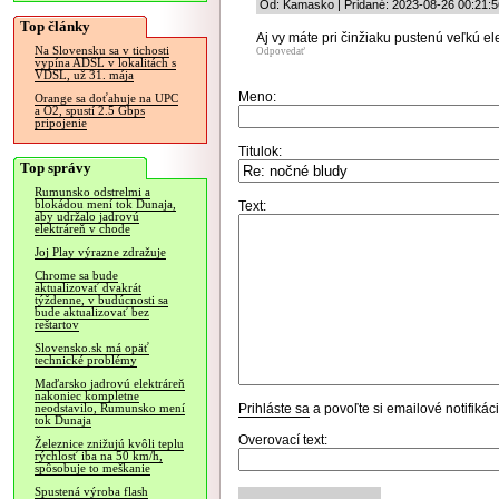
Od: Kamasko | Pridané: 2023-08-26 00:21:5
Top články
Aj vy máte pri činžiaku pustenú veľkú el
Na Slovensku sa v tichosti
Odpovedať
vypína ADSL v lokalitách s
VDSL, už 31. mája
Meno:
Orange sa doťahuje na UPC
a O2, spustí 2.5 Gbps
pripojenie
Titulok:
Top správy
Rumunsko odstrelmi a
blokádou mení tok Dunaja,
Text:
aby udržalo jadrovú
elektráreň v chode
Joj Play výrazne zdražuje
Chrome sa bude
aktualizovať dvakrát
týždenne, v budúcnosti sa
bude aktualizovať bez
reštartov
Slovensko.sk má opäť
technické problémy
Maďarsko jadrovú elektráreň
nakoniec kompletne
Prihláste sa
a povoľte si emailové notifiká
neodstavilo, Rumunsko mení
tok Dunaja
Overovací text:
Železnice znižujú kvôli teplu
rýchlosť iba na 50 km/h,
spôsobuje to meškanie
Spustená výroba flash