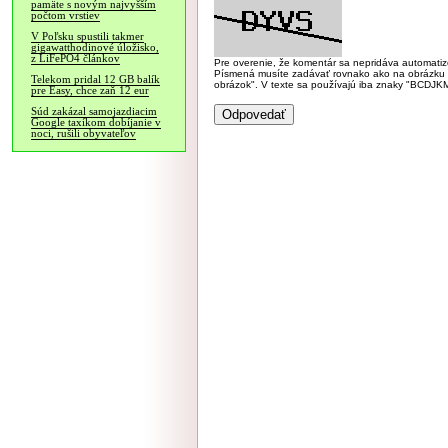
pamäte s novým najvyšším
počtom vrstiev
V Poľsku spustili takmer
gigawatthodinové úložisko,
z LiFePO4 článkov
Pre overenie, že komentár sa nepridáva automatizov
Písmená musíte zadávať rovnako ako na obrázku veľk
Telekom pridal 12 GB balík
obrázok". V texte sa používajú iba znaky "BC
pre Easy, chce zaň 12 eur
Súd zakázal samojazdiacim
Google taxíkom dobíjanie v
noci, rušili obyvateľov