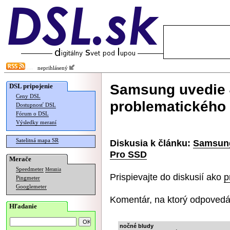
neprihlásený
Samsung uvedie 
DSL pripojenie
Ceny DSL
problematického
Dostupnosť DSL
Fórum o DSL
Výsledky meraní
Satelitná mapa SR
Diskusia k článku:
Samsung
Pro SSD
Merače
Speedmeter
Merania
Prispievajte do diskusií ako
p
Pingmeter
Googlemeter
Komentár, na ktorý odpovedá
Hľadanie
nočné bludy