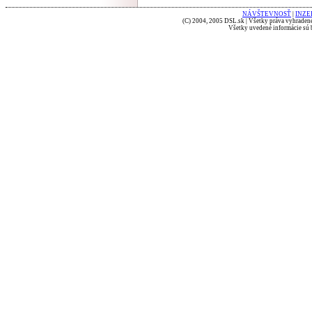
NÁVŠTEVNOSŤ
|
INZE
(C) 2004, 2005 DSL.sk | Všetky práva vyhradené
Všetky uvedené informácie sú b