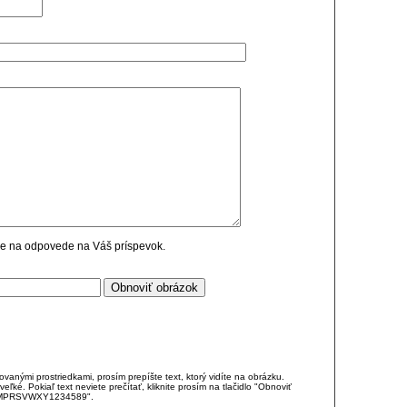
cie na odpovede na Váš príspevok.
anými prostriedkami, prosím prepíšte text, ktorý vidíte na obrázku.
é. Pokiaľ text neviete prečítať, kliknite prosím na tlačidlo "Obnoviť
DJKMPRSVWXY1234589".