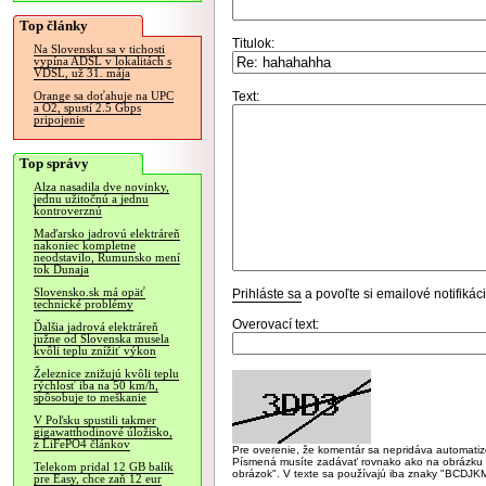
Top články
Titulok:
Na Slovensku sa v tichosti
vypína ADSL v lokalitách s
VDSL, už 31. mája
Text:
Orange sa doťahuje na UPC
a O2, spustí 2.5 Gbps
pripojenie
Top správy
Alza nasadila dve novinky,
jednu užitočnú a jednu
kontroverznú
Maďarsko jadrovú elektráreň
nakoniec kompletne
neodstavilo, Rumunsko mení
tok Dunaja
Slovensko.sk má opäť
Prihláste sa
a povoľte si emailové notifiká
technické problémy
Overovací text:
Ďalšia jadrová elektráreň
južne od Slovenska musela
kvôli teplu znížiť výkon
Železnice znižujú kvôli teplu
rýchlosť iba na 50 km/h,
spôsobuje to meškanie
V Poľsku spustili takmer
gigawatthodinové úložisko,
z LiFePO4 článkov
Pre overenie, že komentár sa nepridáva automatizov
Písmená musíte zadávať rovnako ako na obrázku veľk
Telekom pridal 12 GB balík
obrázok". V texte sa používajú iba znaky "BC
pre Easy, chce zaň 12 eur