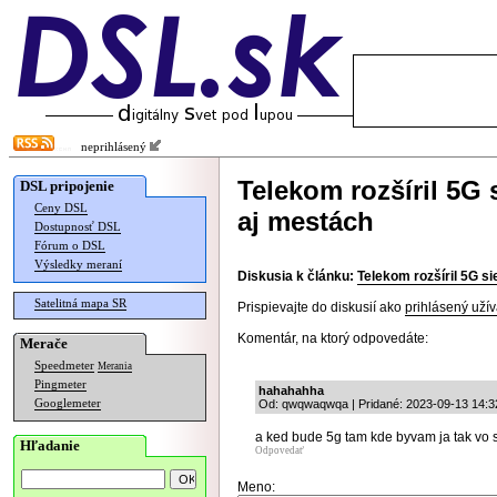
neprihlásený
Telekom rozšíril 5G s
DSL pripojenie
Ceny DSL
aj mestách
Dostupnosť DSL
Fórum o DSL
Výsledky meraní
Diskusia k článku:
Telekom rozšíril 5G si
Satelitná mapa SR
Prispievajte do diskusií ako
prihlásený užív
Komentár, na ktorý odpovedáte:
Merače
Speedmeter
Merania
Pingmeter
hahahahha
Googlemeter
Od: qwqwaqwqa | Pridané: 2023-09-13 14:3
a ked bude 5g tam kde byvam ja tak vo
Hľadanie
Odpovedať
Meno: