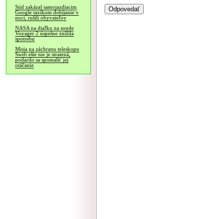
Súd zakázal samojazdiacim
Google taxíkom dobíjanie v
noci, rušili obyvateľov
NASA na diaľku na sonde
Voyager 2 úspešne znížila
spotrebu
Misia na záchranu teleskopu
Swift ešte nie je stratená,
podarilo sa spomaliť jej
otáčanie