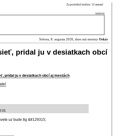
Za poslednú hodinu: 52 meraní
inzercia
Sobota, 8. augusta 2026, dnes má meniny
Oskár
ieť, pridal ju v desiatkach obcí
eť, pridal ju v desiatkach obcí aj mestách
ateľ
.
2:01
 svete uz bude 8g &#129315;