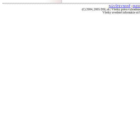
NÁVŠTEVNOSŤ
|
INZE
(C) 2004, 2005 DSL.sk | Všetky práva vyhradené
Všetky uvedené informácie sú b