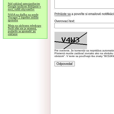
Súd zakázal samojazdiacim
Google taxíkom dobíjanie v
noci, rušili obyvateľov
Prihláste sa
a povoľte si emailové notifiká
NASA na diaľku na sonde
Voyager 2 úspešne znížila
spotrebu
Overovací text:
Misia na záchranu teleskopu
Swift ešte nie je stratená,
podarilo sa spomaliť jej
otáčanie
Pre overenie, že komentár sa nepridáva automatizov
Písmená musíte zadávať rovnako ako na obrázku veľk
obrázok". V texte sa používajú iba znaky "BC