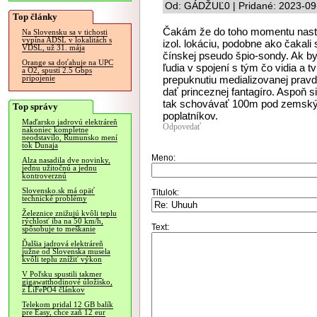
Od: GÁDŽUĽ0 | Pridané: 2023-09
Top články
Čakám že do toho momentu nasta
Na Slovensku sa v tichosti
vypína ADSL v lokalitách s
izol. lokáciu, podobne ako čakali
VDSL, už 31. mája
čínskej pseudo špio-sondy. Ak by
Orange sa doťahuje na UPC
ľudia v spojení s tým čo vidia a
a O2, spustí 2.5 Gbps
prepuknutiu medializovanej prav
pripojenie
dať princeznej fantagíro. Aspoň s
tak schovávať 100m pod zemským
Top správy
poplatníkov.
Maďarsko jadrovú elektráreň
Odpovedať
nakoniec kompletne
neodstavilo, Rumunsko mení
tok Dunaja
Meno:
Alza nasadila dve novinky,
jednu užitočnú a jednu
kontroverznú
Slovensko.sk má opäť
Titulok:
technické problémy
Železnice znižujú kvôli teplu
rýchlosť iba na 50 km/h,
Text:
spôsobuje to meškanie
Ďalšia jadrová elektráreň
južne od Slovenska musela
kvôli teplu znížiť výkon
V Poľsku spustili takmer
gigawatthodinové úložisko,
z LiFePO4 článkov
Telekom pridal 12 GB balík
pre Easy, chce zaň 12 eur