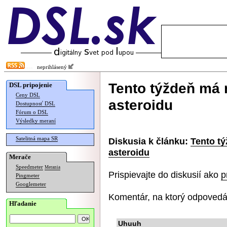
neprihlásený
Tento týždeň má 
DSL pripojenie
Ceny DSL
asteroidu
Dostupnosť DSL
Fórum o DSL
Výsledky meraní
Satelitná mapa SR
Diskusia k článku:
Tento tý
asteroidu
Merače
Speedmeter
Merania
Prispievajte do diskusií ako
p
Pingmeter
Googlemeter
Komentár, na ktorý odpovedá
Hľadanie
Uhuuh