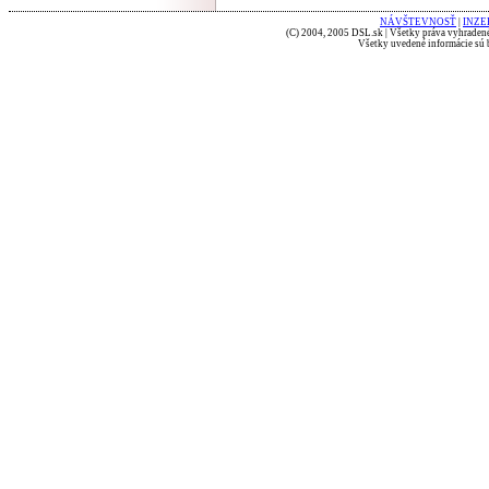
NÁVŠTEVNOSŤ
|
INZE
(C) 2004, 2005 DSL.sk | Všetky práva vyhradené
Všetky uvedené informácie sú b