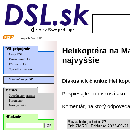
neprihlásený
Helikoptéra na Ma
DSL pripojenie
Ceny DSL
najvyššie
Dostupnosť DSL
Fórum o DSL
Výsledky meraní
Satelitná mapa SR
Diskusia k článku:
Helikopt
Merače
Prispievajte do diskusií ako
p
Speedmeter
Merania
Pingmeter
Komentár, na ktorý odpovedá
Googlemeter
Hľadanie
Re: a kde je foto ??
Od: ZMRD | Pridané: 2023-09-21