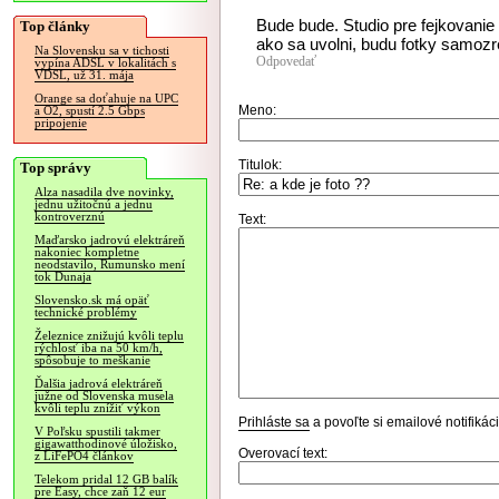
Bude bude. Studio pre fejkovani
Top články
ako sa uvolni, budu fotky samoz
Na Slovensku sa v tichosti
Odpovedať
vypína ADSL v lokalitách s
VDSL, už 31. mája
Orange sa doťahuje na UPC
Meno:
a O2, spustí 2.5 Gbps
pripojenie
Titulok:
Top správy
Alza nasadila dve novinky,
jednu užitočnú a jednu
kontroverznú
Text:
Maďarsko jadrovú elektráreň
nakoniec kompletne
neodstavilo, Rumunsko mení
tok Dunaja
Slovensko.sk má opäť
technické problémy
Železnice znižujú kvôli teplu
rýchlosť iba na 50 km/h,
spôsobuje to meškanie
Ďalšia jadrová elektráreň
južne od Slovenska musela
kvôli teplu znížiť výkon
Prihláste sa
a povoľte si emailové notifiká
V Poľsku spustili takmer
gigawatthodinové úložisko,
Overovací text:
z LiFePO4 článkov
Telekom pridal 12 GB balík
pre Easy, chce zaň 12 eur