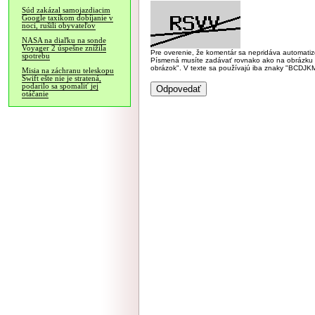
Súd zakázal samojazdiacim
Google taxíkom dobíjanie v
noci, rušili obyvateľov
NASA na diaľku na sonde
Voyager 2 úspešne znížila
Pre overenie, že komentár sa nepridáva automatizov
spotrebu
Písmená musíte zadávať rovnako ako na obrázku veľk
obrázok". V texte sa používajú iba znaky "BC
Misia na záchranu teleskopu
Swift ešte nie je stratená,
podarilo sa spomaliť jej
otáčanie