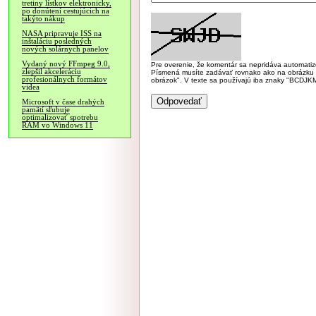
tretiny lístkov elektronicky,
po donútení cestujúcich na
takýto nákup
NASA pripravuje ISS na
inštaláciu posledných
nových solárnych panelov
Vydaný nový FFmpeg 9.0,
Pre overenie, že komentár sa nepridáva automatizov
zlepšil akceleráciu
Písmená musíte zadávať rovnako ako na obrázku veľk
profesionálnych formátov
obrázok". V texte sa používajú iba znaky "BC
videa
Microsoft v čase drahých
pamätí sľubuje
optimalizovať spotrebu
RAM vo Windows 11