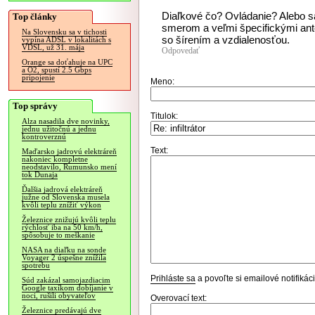
Diaľkové čo? Ovládanie? Alebo sa
Top články
smerom a veľmi špecifickými ant
Na Slovensku sa v tichosti
so šírením a vzdialenosťou.
vypína ADSL v lokalitách s
VDSL, už 31. mája
Odpovedať
Orange sa doťahuje na UPC
a O2, spustí 2.5 Gbps
pripojenie
Meno:
Top správy
Titulok:
Alza nasadila dve novinky,
jednu užitočnú a jednu
kontroverznú
Text:
Maďarsko jadrovú elektráreň
nakoniec kompletne
neodstavilo, Rumunsko mení
tok Dunaja
Ďalšia jadrová elektráreň
južne od Slovenska musela
kvôli teplu znížiť výkon
Železnice znižujú kvôli teplu
rýchlosť iba na 50 km/h,
spôsobuje to meškanie
NASA na diaľku na sonde
Voyager 2 úspešne znížila
spotrebu
Prihláste sa
a povoľte si emailové notifiká
Súd zakázal samojazdiacim
Google taxíkom dobíjanie v
noci, rušili obyvateľov
Overovací text:
Železnice predávajú dve