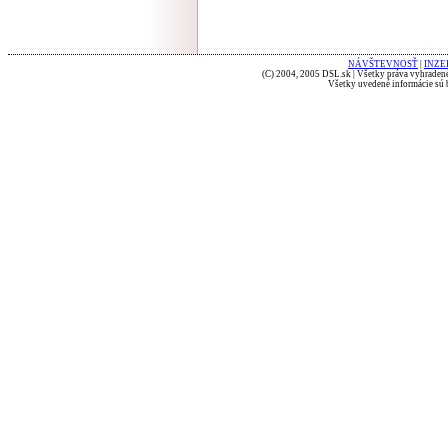
NÁVŠTEVNOSŤ
|
INZE
(C) 2004, 2005 DSL.sk | Všetky práva vyhradené
Všetky uvedené informácie sú b