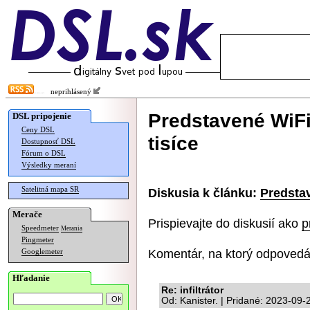
neprihlásený
Predstavené WiFi
DSL pripojenie
Ceny DSL
tisíce
Dostupnosť DSL
Fórum o DSL
Výsledky meraní
Satelitná mapa SR
Diskusia k článku:
Predstav
Merače
Prispievajte do diskusií ako
p
Speedmeter
Merania
Pingmeter
Komentár, na ktorý odpovedá
Googlemeter
Hľadanie
Re: infiltrátor
Od: Kanister. | Pridané: 2023-09-