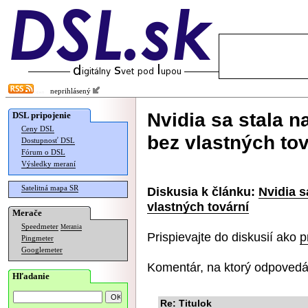
neprihlásený
Nvidia sa stala 
DSL pripojenie
Ceny DSL
bez vlastných tov
Dostupnosť DSL
Fórum o DSL
Výsledky meraní
Satelitná mapa SR
Diskusia k článku:
Nvidia s
vlastných tovární
Merače
Speedmeter
Merania
Prispievajte do diskusií ako
p
Pingmeter
Googlemeter
Komentár, na ktorý odpovedá
Hľadanie
Re: Titulok