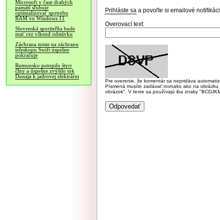
Microsoft v čase drahých
pamätí sľubuje
Prihláste sa
a povoľte si emailové notifiká
optimalizovať spotrebu
RAM vo Windows 11
Overovací text:
Slovenská sporiteľňa bude
mať cez víkend odstávku
Záchrana misie na záchranu
teleskopu Swift úspešne
pokračuje
Rumunsko potopilo štyri
člny a úspešne zvýšilo tok
Dunaja k jadrovej elektrárni
Pre overenie, že komentár sa nepridáva automatizov
Písmená musíte zadávať rovnako ako na obrázku veľk
obrázok". V texte sa používajú iba znaky "BC