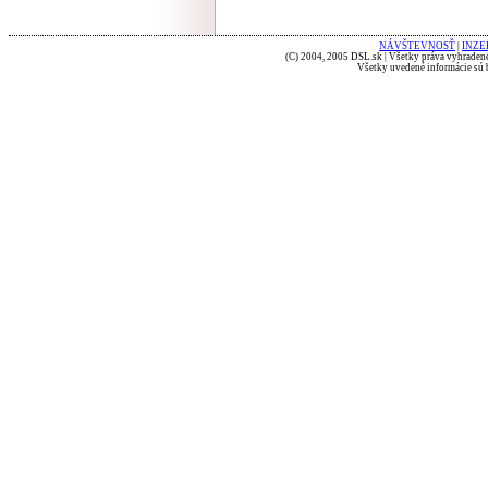
NÁVŠTEVNOSŤ
|
INZE
(C) 2004, 2005 DSL.sk | Všetky práva vyhradené
Všetky uvedené informácie sú b