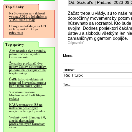
Od: GážduI'o | Pridané: 2023-09-
Top články
Začať treba u vlády, sú to naše m
Na Slovensku sa v tichosti
vypína ADSL v lokalitách s
dobročinný movement by potom ma
VDSL, už 31. mája
húževnato sa rozrástol. Kto bude
Orange sa doťahuje na UPC
svojim. Dodnes poniektorí čakáme
a O2, spustí 2.5 Gbps
ústavu a slobodu všetkým len ni
pripojenie
zahraničným gigantom dopíjče.
Odpovedať
Top správy
Alza nasadila dve novinky,
jednu užitočnú a jednu
Meno:
kontroverznú
Železnice predávajú dve
tretiny lístkov elektronicky,
Titulok:
po donútení cestujúcich na
takýto nákup
Ďalšia jadrová elektráreň
južne od Slovenska musela
Text:
kvôli teplu znížiť výkon
V štvrtom reaktore
Mochoviec už beží štiepna
reakcia
NASA pripravuje ISS na
inštaláciu posledných
nových solárnych panelov
Vydaný nový FFmpeg 9.0,
zlepšil akceleráciu
profesionálnych formátov
videa