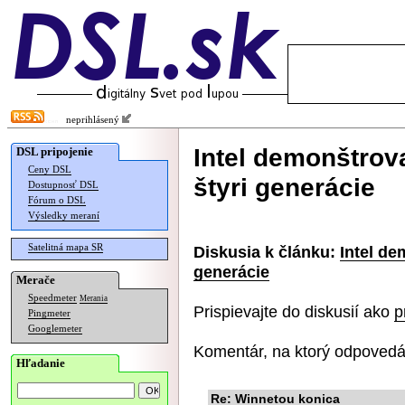
neprihlásený
Intel demonštrov
DSL pripojenie
Ceny DSL
štyri generácie
Dostupnosť DSL
Fórum o DSL
Výsledky meraní
Satelitná mapa SR
Diskusia k článku:
Intel de
generácie
Merače
Speedmeter
Merania
Prispievajte do diskusií ako
p
Pingmeter
Googlemeter
Komentár, na ktorý odpovedá
Hľadanie
Re: Winnetou konica