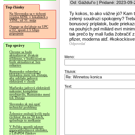
Od: GážduI'o | Pridané: 2023-09-
Top články
Ty kokos, to ako vážne jó? Kam t
Na Slovensku sa v tichosti
vypína ADSL v lokalitách s
zelený soudruzi spokojeny? Treba
VDSL, už 31. mája
bonusový príplatok, bude prieka
Orange sa doťahuje na UPC
na pouhých pol miliárd evri minim
a O2, spustí 2.5 Gbps
tak prečo by mali ľudia žobračiť 
pripojenie
pfizer, moderna atď. #kokockisve
Odpovedať
Top správy
Chrome sa bude
aktualizovať dvakrát
Meno:
týždenne, v budúcnosti sa
bude aktualizovať bez
reštartov
Titulok:
Rumunsko odstrelmi a
blokádou mení tok Dunaja,
aby udržalo jadrovú
elektráreň v chode
Text:
Maďarsko jadrovú elektráreň
nakoniec kompletne
neodstavilo, Rumunsko mení
tok Dunaja
Slovensko.sk má opäť
technické problémy
Železnice znižujú kvôli teplu
rýchlosť iba na 50 km/h,
spôsobuje to meškanie
V Poľsku spustili takmer
gigawatthodinové úložisko,
z LiFePO4 článkov