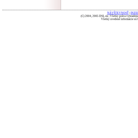
NÁVŠTEVNOSŤ
|
INZE
(C) 2004, 2005 DSL.sk | Všetky práva vyhradené
Všetky uvedené informácie sú b