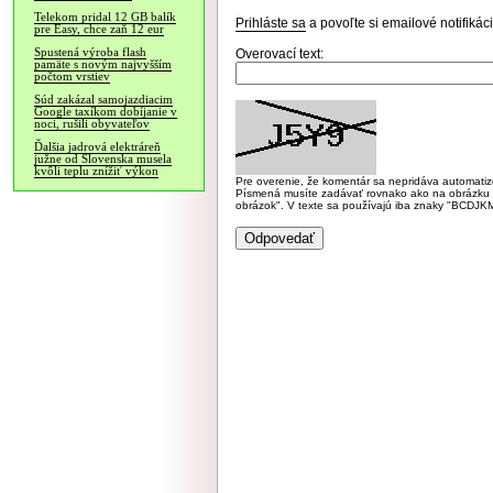
Telekom pridal 12 GB balík
Prihláste sa
a povoľte si emailové notifiká
pre Easy, chce zaň 12 eur
Spustená výroba flash
Overovací text:
pamäte s novým najvyšším
počtom vrstiev
Súd zakázal samojazdiacim
Google taxíkom dobíjanie v
noci, rušili obyvateľov
Ďalšia jadrová elektráreň
južne od Slovenska musela
kvôli teplu znížiť výkon
Pre overenie, že komentár sa nepridáva automatizov
Písmená musíte zadávať rovnako ako na obrázku veľk
obrázok". V texte sa používajú iba znaky "BC