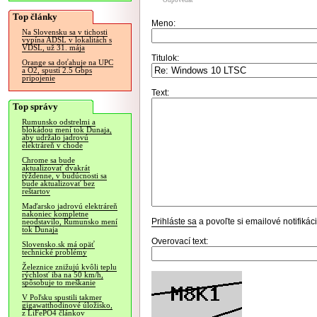
Odpovedať
Top články
Meno:
Na Slovensku sa v tichosti
vypína ADSL v lokalitách s
VDSL, už 31. mája
Titulok:
Orange sa doťahuje na UPC
a O2, spustí 2.5 Gbps
pripojenie
Text:
Top správy
Rumunsko odstrelmi a
blokádou mení tok Dunaja,
aby udržalo jadrovú
elektráreň v chode
Chrome sa bude
aktualizovať dvakrát
týždenne, v budúcnosti sa
bude aktualizovať bez
reštartov
Maďarsko jadrovú elektráreň
nakoniec kompletne
Prihláste sa
a povoľte si emailové notifiká
neodstavilo, Rumunsko mení
tok Dunaja
Overovací text:
Slovensko.sk má opäť
technické problémy
Železnice znižujú kvôli teplu
rýchlosť iba na 50 km/h,
spôsobuje to meškanie
V Poľsku spustili takmer
gigawatthodinové úložisko,
z LiFePO4 článkov