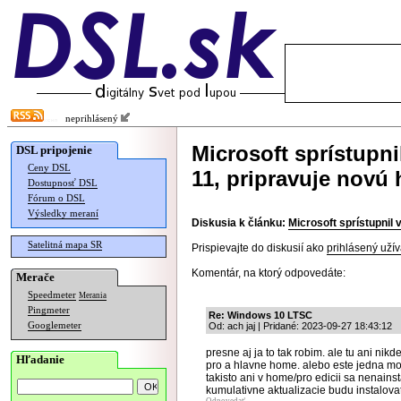
neprihlásený
Microsoft sprístupn
DSL pripojenie
Ceny DSL
11, pripravuje novú 
Dostupnosť DSL
Fórum o DSL
Výsledky meraní
Diskusia k článku:
Microsoft sprístupnil 
Satelitná mapa SR
Prispievajte do diskusií ako
prihlásený užív
Komentár, na ktorý odpovedáte:
Merače
Speedmeter
Merania
Pingmeter
Re: Windows 10 LTSC
Googlemeter
Od: ach jaj | Pridané: 2023-09-27 18:43:12
presne aj ja to tak robim. ale tu ani nikd
Hľadanie
pro a hlavne home. alebo este jedna mozn
takisto ani v home/pro edicii sa nenainst
kumulativne aktualizacie budu instalova