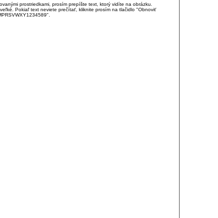
anými prostriedkami, prosím prepíšte text, ktorý vidíte na obrázku.
é. Pokiaľ text neviete prečítať, kliknite prosím na tlačidlo "Obnoviť
DJKMPRSVWXY1234589".