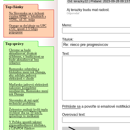
Od: terazky22 | Pridané: 2023-09-28 09:13:
Top články
Aj terazky budu mat radost.
Na Slovensku sa v tichosti
Odpovedať
vypína ADSL v lokalitách s
VDSL, už 31. mája
Meno:
Orange sa doťahuje na UPC
a O2, spustí 2.5 Gbps
pripojenie
Titulok:
Top správy
Chrome sa bude
aktualizovať dvakrát
Text:
týždenne, v budúcnosti sa
bude aktualizovať bez
reštartov
Rumunsko odstrelmi a
blokádou mení tok Dunaja,
aby udržalo jadrovú
elektráreň v chode
Maďarsko jadrovú elektráreň
nakoniec kompletne
neodstavilo, Rumunsko mení
tok Dunaja
Slovensko.sk má opäť
technické problémy
Prihláste sa
a povoľte si emailové notifiká
Železnice znižujú kvôli teplu
rýchlosť iba na 50 km/h,
Overovací text:
spôsobuje to meškanie
V Poľsku spustili takmer
gigawatthodinové úložisko,
z LiFePO4 článkov