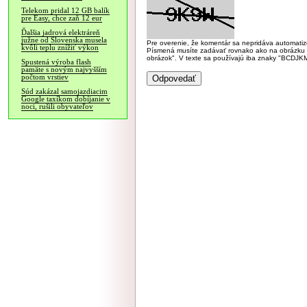
Telekom pridal 12 GB balík
pre Easy, chce zaň 12 eur
Ďalšia jadrová elektráreň
južne od Slovenska musela
Pre overenie, že komentár sa nepridáva automatizov
kvôli teplu znížiť výkon
Písmená musíte zadávať rovnako ako na obrázku veľk
obrázok". V texte sa používajú iba znaky "BC
Spustená výroba flash
pamäte s novým najvyšším
počtom vrstiev
Súd zakázal samojazdiacim
Google taxíkom dobíjanie v
noci, rušili obyvateľov