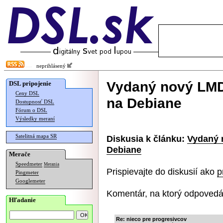
neprihlásený
Vydaný nový LMD
DSL pripojenie
Ceny DSL
na Debiane
Dostupnosť DSL
Fórum o DSL
Výsledky meraní
Satelitná mapa SR
Diskusia k článku:
Vydaný 
Debiane
Merače
Speedmeter
Merania
Prispievajte do diskusií ako
p
Pingmeter
Googlemeter
Komentár, na ktorý odpovedá
Hľadanie
Re: nieco pre progresivcov