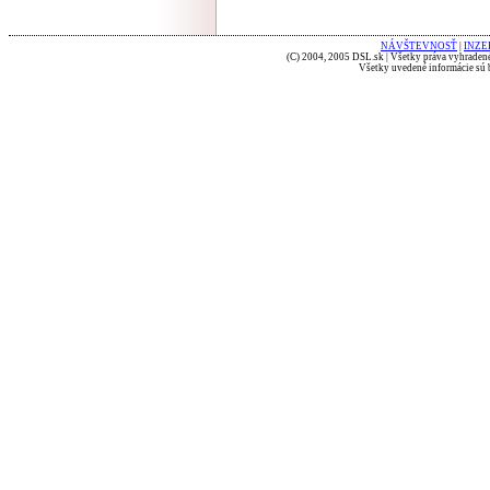
NÁVŠTEVNOSŤ
|
INZE
(C) 2004, 2005 DSL.sk | Všetky práva vyhradené
Všetky uvedené informácie sú b