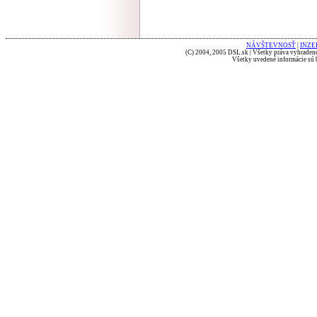
NÁVŠTEVNOSŤ
|
INZE
(C) 2004, 2005 DSL.sk | Všetky práva vyhradené
Všetky uvedené informácie sú b