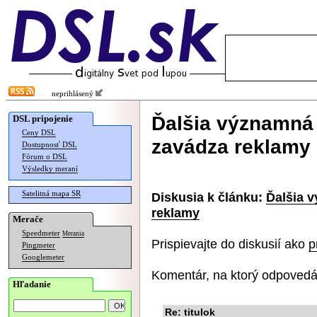
neprihlásený
Ďalšia významná
DSL pripojenie
Ceny DSL
zavádza reklamy
Dostupnosť DSL
Fórum o DSL
Výsledky meraní
Satelitná mapa SR
Diskusia k článku:
Ďalšia 
reklamy
Merače
Speedmeter
Merania
Prispievajte do diskusií ako
p
Pingmeter
Googlemeter
Komentár, na ktorý odpovedá
Hľadanie
Re: titulok