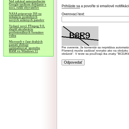
Súd zakázal samojazdiacim
Google taxíkom dobíjanie v
Prihláste sa
a povoľte si emailové notifiká
noci, rušili obyvateľov
NASA pripravuje ISS na
Overovací text:
inštaláciu posledných
nových solárnych panelov
Vydaný nový FFmpeg 9.0,
zlepšil akceleráciu
profesionálnych formátov
videa
Microsoft v čase drahých
pamätí sľubuje
Pre overenie, že komentár sa nepridáva automatizov
optimalizovať spotrebu
Písmená musíte zadávať rovnako ako na obrázku veľk
RAM vo Windows 11
obrázok". V texte sa používajú iba znaky "BC