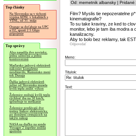
Od: memetnik albansky | Pridané
Top články
Film? Myslis tie nepozeratelne p*
Na Slovensku sa v tichosti
vypína ADSL v lokalitách s
kinematografie?
VDSL, už 31. mája
To su take kraviny, ze ked to clo
Orange sa doťahuje na UPC
monitor, lebo je tam iba modra a 
a O2, spustí 2.5 Gbps
kanalizacny.
pripojenie
Aby to bolo bez reklamy, tak ESTE
Odpovedať
Top správy
Alza nasadila dve novinky,
jednu užitočnú a jednu
Meno:
kontroverznú
Maďarsko jadrovú elektráreň
nakoniec kompletne
Titulok:
neodstavilo, Rumunsko mení
tok Dunaja
Ďalšia jadrová elektráreň
južne od Slovenska musela
Text:
kvôli teplu znížiť výkon
Železnice znižujú kvôli teplu
rýchlosť iba na 50 km/h,
spôsobuje to meškanie
Železnice predávajú dve
tretiny lístkov elektronicky,
po donútení cestujúcich na
takýto nákup
NASA na diaľku na sonde
Voyager 2 úspešne znížila
spotrebu