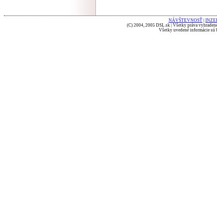
NÁVŠTEVNOSŤ
|
INZE
(C) 2004, 2005 DSL.sk | Všetky práva vyhradené
Všetky uvedené informácie sú b