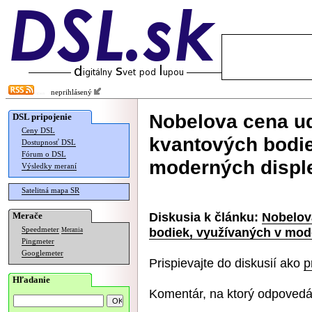
neprihlásený
Nobelova cena u
DSL pripojenie
Ceny DSL
kvantových bodie
Dostupnosť DSL
Fórum o DSL
moderných displ
Výsledky meraní
Satelitná mapa SR
Diskusia k článku:
Nobelov
Merače
bodiek, využívaných v mod
Speedmeter
Merania
Pingmeter
Googlemeter
Prispievajte do diskusií ako
p
Hľadanie
Komentár, na ktorý odpovedá