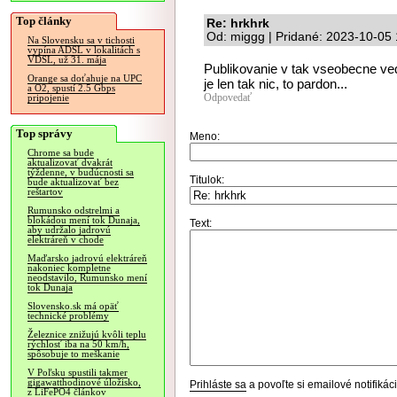
Top články
Re: hrkhrk
Od: miggg | Pridané: 2023-10-05
Na Slovensku sa v tichosti
vypína ADSL v lokalitách s
VDSL, už 31. mája
Publikovanie v tak vseobecne ve
Orange sa doťahuje na UPC
je len tak nic, to pardon...
a O2, spustí 2.5 Gbps
Odpovedať
pripojenie
Top správy
Meno:
Chrome sa bude
aktualizovať dvakrát
týždenne, v budúcnosti sa
Titulok:
bude aktualizovať bez
reštartov
Rumunsko odstrelmi a
blokádou mení tok Dunaja,
Text:
aby udržalo jadrovú
elektráreň v chode
Maďarsko jadrovú elektráreň
nakoniec kompletne
neodstavilo, Rumunsko mení
tok Dunaja
Slovensko.sk má opäť
technické problémy
Železnice znižujú kvôli teplu
rýchlosť iba na 50 km/h,
spôsobuje to meškanie
V Poľsku spustili takmer
gigawatthodinové úložisko,
Prihláste sa
a povoľte si emailové notifiká
z LiFePO4 článkov