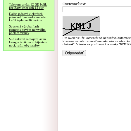
Overovací text:
Telekom pridal 12 GB balík
pre Easy, chce zaň 12 eur
Ďalšia jadrová elektráreň
južne od Slovenska musela
kvôli teplu znížiť výkon
Spustená výroba flash
pamäte s novým najvyšším
počtom vrstiev
Pre overenie, že komentár sa nepridáva automatizov
Súd zakázal samojazdiacim
Písmená musíte zadávať rovnako ako na obrázku veľk
Google taxíkom dobíjanie v
obrázok". V texte sa používajú iba znaky "BC
noci, rušili obyvateľov